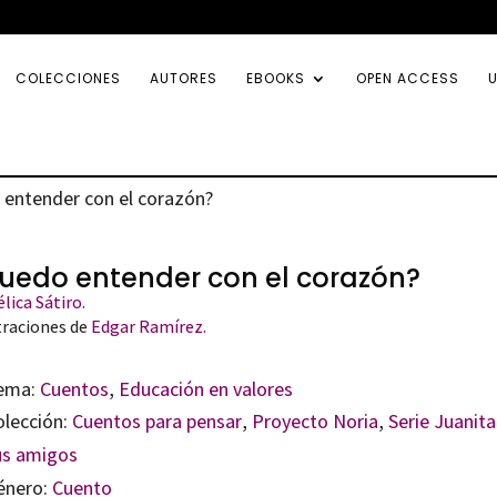
COLECCIONES
AUTORES
EBOOKS
OPEN ACCESS
U
 entender con el corazón?
uedo entender con el corazón?
lica Sátiro.
traciones de
Edgar Ramírez.
ema:
Cuentos
,
Educación en valores
olección:
Cuentos para pensar
,
Proyecto Noria
,
Serie Juanita
us amigos
énero:
Cuento