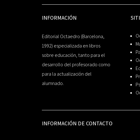
INFORMACIÓN
SIT
Oc
Editorial Octaedro (Barcelona,
Mú
1992) especializada en libros
P
sobre educación, tanto para el
O
desarrollo del profesorado como
Ed
para la actualización del
Pr
alumnado.
Ps
O
INFORMACIÓN DE CONTACTO