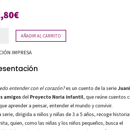
1,80
€
edo
AÑADIR AL CARRITO
ender
CIÓN IMPRESA
azón?
esentación
tidad
edo entender con el corazón?
es un cuento de la serie
Juan
us amigos
del
Proyecto Noria infantil
, que reúne cuentos 
que aprender a pensar, entender el mundo y convivir.
 serie, dirigida a niños y niñas de 3 a 5 años, recoge histori
ita, quien, como las niñas y los niños pequeños, busca el