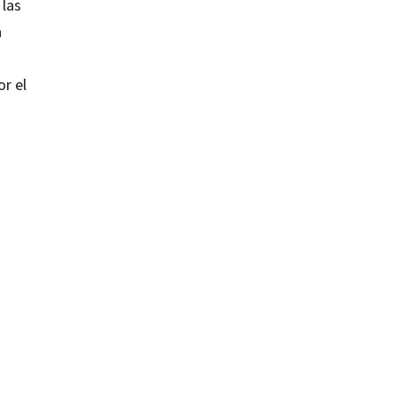
 las
a
or el