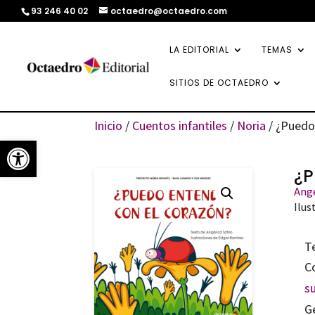
93 246 40 02
octaedro@octaedro.com
LA EDITORIAL
TEMAS
SITIOS DE OCTAEDRO
Inicio
/
Cuentos infantiles
/
Noria
/ ¿Puedo
Abrir barra de herramientas
¿P
Angé
Ilus
T
C
s
G