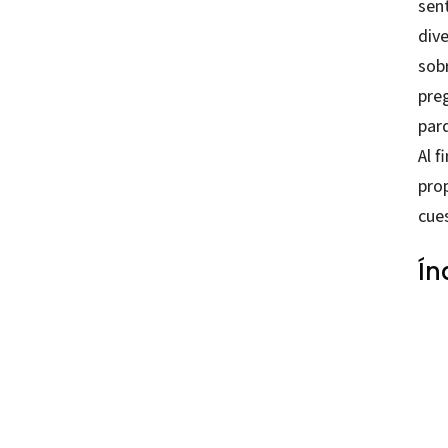
sen
div
sob
preg
parq
Al f
prop
cue
Ín
Angéli
97884
42014-