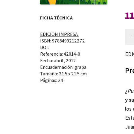
1
FICHA TÉCNICA
¿Pu
EDICIÓN IMPRESA:
ISBN: 9788499212272
ent
DOI:
con
EDI
Referencia: 42014-0
el
Fecha: abril, 2012
Encuadernación: grapa
cor
Pr
Tamaño: 21.5 x 21.5 cm.
can
Páginas: 24
¿Pu
y s
los 
Esta
Juan