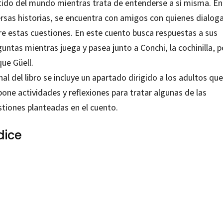
tido del mundo mientras trata de entenderse a sí misma. En
ersas historias, se encuentra con amigos con quienes dialog
re estas cuestiones. En este cuento busca respuestas a sus
untas mientras juega y pasea junto a Conchi, la cochinilla, p
ue Güell.
inal del libro se incluye un apartado dirigido a los adultos que
one actividades y reflexiones para tratar algunas de las
stiones planteadas en el cuento.
dice
ca Sátiro; Edgar Ramírez
99212272
0