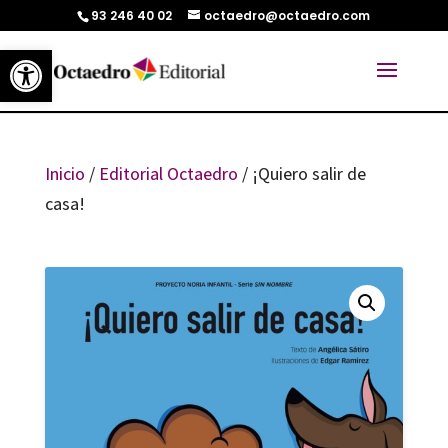
93 246 40 02
octaedro@octaedro.com
Abrir barra de herramientas
Inicio
/
Editorial Octaedro
/ ¡Quiero salir de
casa!