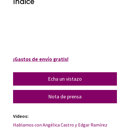
Índice
Angélica Sátiro
9788418348969
42026-0
¡Gastos de envío gratis!
Echa un vistazo
Nota de prensa
Videos:
Hablamos con Angélica Castro y Edgar Ramírez