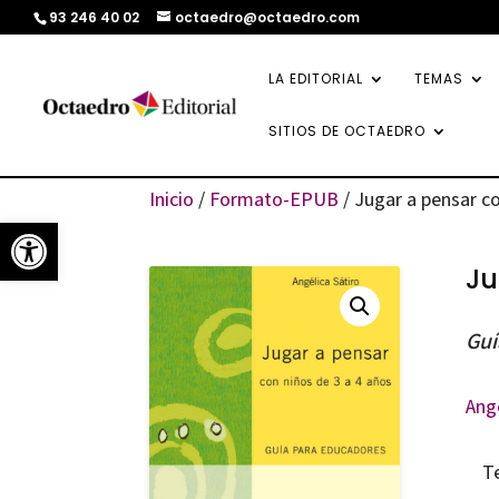
93 246 40 02
octaedro@octaedro.com
LA EDITORIAL
TEMAS
SITIOS DE OCTAEDRO
Inicio
/
Formato-EPUB
/ Jugar a pensar co
Abrir barra de herramientas
Ju
Guí
Angé
T