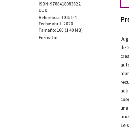
4
ISBN: 9788418083822
año
DOI:
Referencia: 10151-4
Pr
can
Fecha: abril, 2020
Tamaño: 160 (1.40 MB)
Formato:
Jug
de 
crea
aut
mari
recu
act
cue
una
ori
Le 