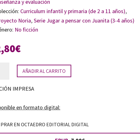
nseñanza y evaluación
olección:
Curriculum infantil y primaria (de 2 a 11 años)
,
royecto Noria
,
Serie Jugar a pensar con Juanita (3-4 años)
énero:
No ficción
2,80
€
ar
AÑADIR AL CARRITO
sar
CIÓN IMPRESA
os
onible en formato digital:
PRAR EN OCTAEDRO EDITORIAL DIGITAL