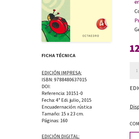
e
C
P
G
1
FICHA TÉCNICA
Jug
EDICIÓN IMPRESA:
a
ISBN: 9788480637015
pen
DOI:
EDI
Referencia: 10151-0
con
Fecha: 4ª Edi. julio, 2015
niñ
Disp
Encuadernación: rústica
de
Tamaño: 15 x 23 cm.
Páginas: 160
3
COM
a
EDICIÓN DIGITAL: