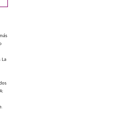
 más
o
s La
ados
A:
e.