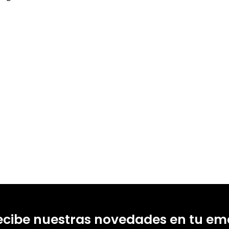
ca Sátiro
80637015
18083822
0
4
ecibe nuestras novedades en tu ema