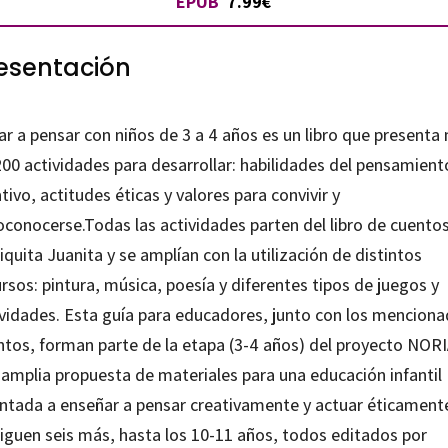
EPUB
7.99€
s
esentación
tidad
ar a pensar con niños de 3 a 4 años es un libro que presenta
200 actividades para desarrollar: habilidades del pensamient
tivo, actitudes éticas y valores para convivir y
oconocerse.Todas las actividades parten del libro de cuento
quita Juanita y se amplían con la utilización de distintos
rsos: pintura, música, poesía y diferentes tipos de juegos y
ividades. Esta guía para educadores, junto con los mencion
ntos, forman parte de la etapa (3-4 años) del proyecto NORI
 amplia propuesta de materiales para una educación infantil
entada a enseñar a pensar creativamente y actuar éticament
siguen seis más, hasta los 10-11 años, todos editados por