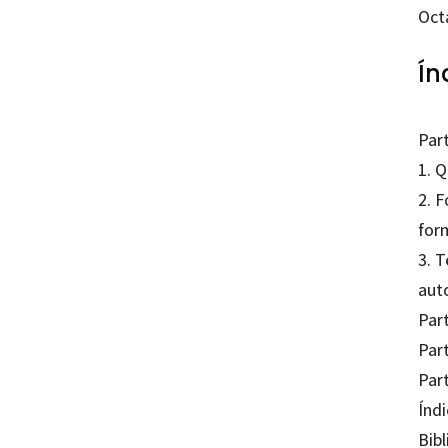
Oct
Ín
Par
1. Q
2. 
for
3. T
aut
Par
Par
Par
Índ
Bibl