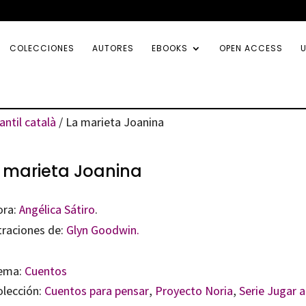
COLECCIONES
AUTORES
EBOOKS
OPEN ACCESS
U
fantil català
/ La marieta Joanina
 marieta Joanina
ora:
Angélica Sátiro
.
traciones de:
Glyn Goodwin.
ema:
Cuentos
olección:
Cuentos para pensar
,
Proyecto Noria
,
Serie Jugar a