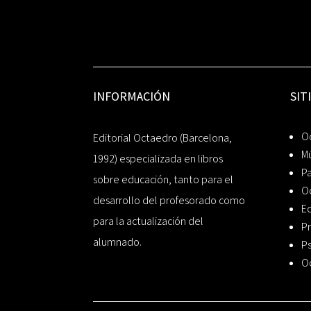
INFORMACIÓN
SIT
Oc
Editorial Octaedro (Barcelona,
Mú
1992) especializada en libros
P
sobre educación, tanto para el
O
desarrollo del profesorado como
Ed
para la actualización del
Pr
alumnado.
Ps
O