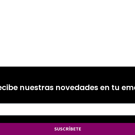
99219561
-0
ecibe nuestras novedades en tu ema
SUSCRÍBETE