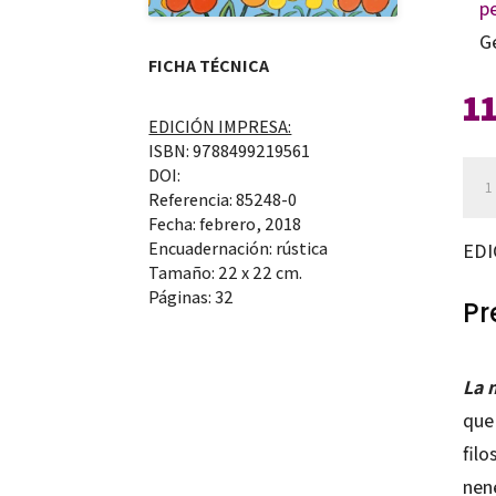
p
G
FICHA TÉCNICA
1
EDICIÓN IMPRESA:
ISBN: 9788499219561
La
DOI:
Referencia: 85248-0
mar
Fecha: febrero, 2018
Joa
Encuadernación: rústica
EDI
can
Tamaño: 22 x 22 cm.
Páginas: 32
Pr
La 
que 
filo
nene