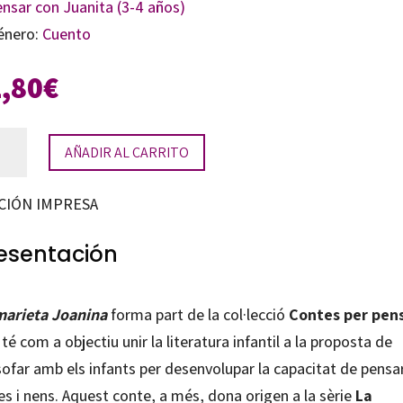
ensar con Juanita (3-4 años)
énero:
Cuento
1,80
€
AÑADIR AL CARRITO
ieta
nina
CIÓN IMPRESA
tidad
esentación
marieta Joanina
forma part de la col·lecció
Contes per pen
té com a objectiu unir la literatura infantil a la proposta de
sofar amb els infants per desenvolupar la capacitat de pensa
s i nens. Aquest conte, a més, dona origen a la sèrie
La