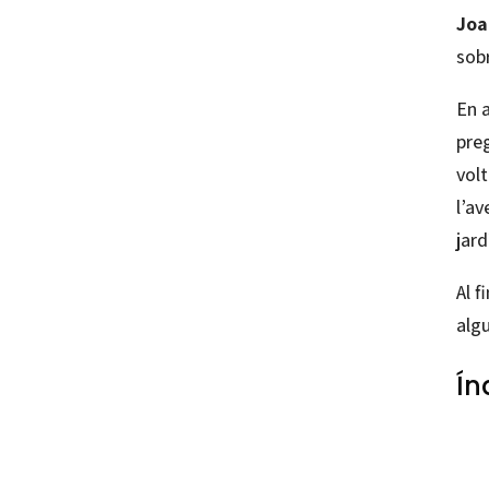
Joa
sobr
En 
pre
vol
l’av
jard
Al f
algu
Ín
Angéli