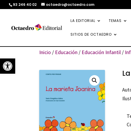
93 246 40 02
octaedro@octaedro.com
LA EDITORIAL
TEMAS
SITIOS DE OCTAEDRO
Inicio
/
Educación
/
Educación Infantil
/
In
Abrir barra de herramientas
La
Aut
Ilus
T
C