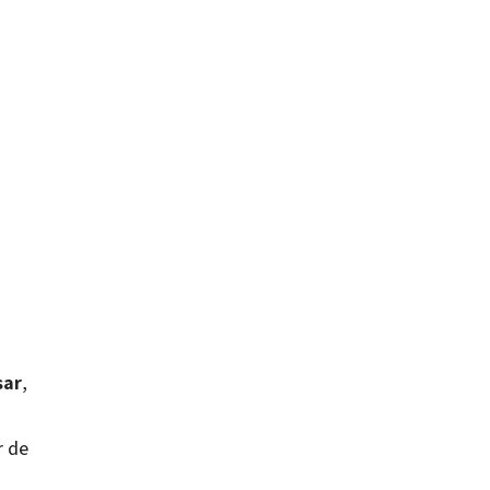
sar
,
r de