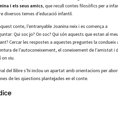
nina i els seus amics
, que recull contes filosòfics per a infa
e diversos temes d’educació infantil.
aquest conte, l’entranyable Joanina neix i es comença a
guntar: Qui soc jo? On soc? Qui són aquests que estan al me
tant? Cercar les respostes a aquestes preguntes la condueix 
entura de l’autoconeixement, el coneixement de l’amistat i 
í on viu.
inal del llibre s’hi inclou un apartat amb orientacions per abo
nes de les qüestions plantejades en el conte.
dice
ca Sátiro; Glyn Goodwin