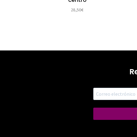
28,50
€
R