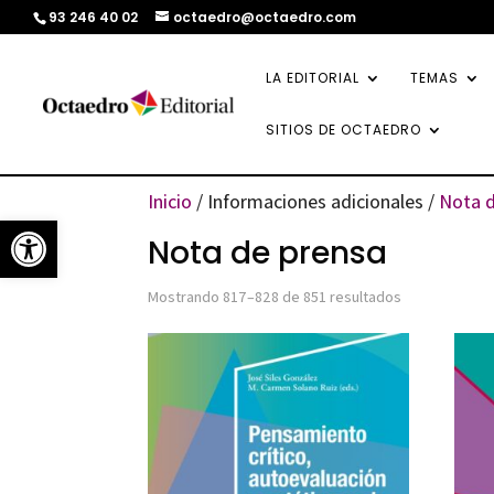
93 246 40 02
octaedro@octaedro.com
LA EDITORIAL
TEMAS
SITIOS DE OCTAEDRO
Inicio
/ Informaciones adicionales /
Nota d
Abrir barra de herramientas
Nota de prensa
Ordenado
Mostrando 817–828 de 851 resultados
por
los
últimos