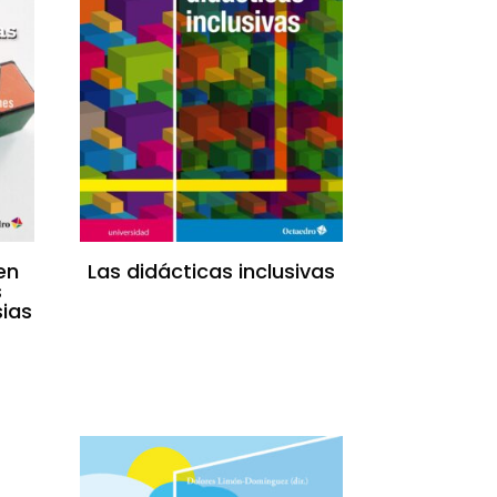
en
Las didácticas inclusivas
s
sias