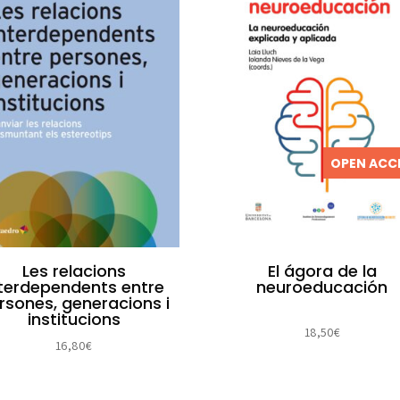
OPEN ACC
Les relacions
El ágora de la
nterdependents entre
neuroeducación
rsones, generacions i
institucions
18,50
€
16,80
€