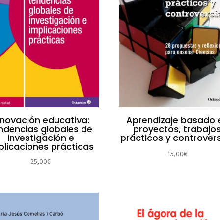
nnovación educativa:
Aprendizaje basado 
ndencias globales de
proyectos, trabajo
investigación e
prácticos y controver
plicaciones prácticas
15,00
€
25,00
€