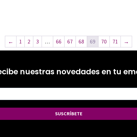
←
1
2
3
…
66
67
68
69
70
71
→
ecibe nuestras novedades en tu ema
SUSCRÍBETE