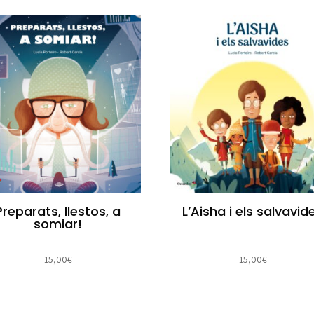
Preparats, llestos, a
L’Aisha i els salvavid
somiar!
15,00
€
15,00
€