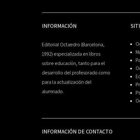
INFORMACIÓN
SIT
Oc
Editorial Octaedro (Barcelona,
Mú
1992) especializada en libros
P
sobre educación, tanto para el
O
desarrollo del profesorado como
Ed
para la actualización del
Pr
alumnado.
Ps
O
INFORMACIÓN DE CONTACTO