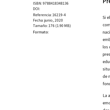
Pr
ISBN: 9788418348136
DOI:
Referencia: 16219-4
Si e
Fecha: junio, 2020
com
Tamaño: 176 (1.90 MB)
nac
Formato:
emba
los 
pre
educ
situ
de 
fond
La 
emo