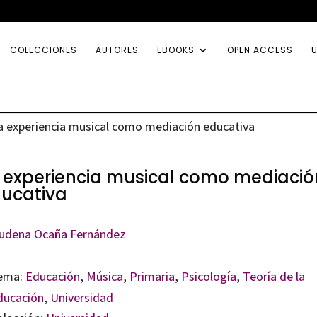
COLECCIONES
AUTORES
EBOOKS
OPEN ACCESS
U
a experiencia musical como mediación educativa
 experiencia musical como mediació
ucativa
udena Ocaña Fernández
ema:
Educación
,
Música
,
Primaria
,
Psicología
,
Teoría de la
ducación
,
Universidad