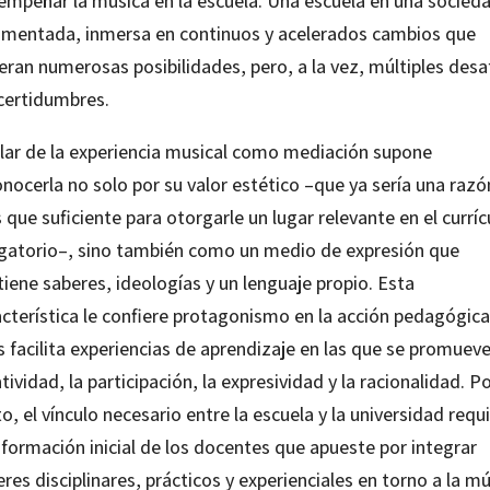
empeñar la música en la escuela. Una escuela en una socied
gmentada, inmersa en continuos y acelerados cambios que
eran numerosas posibilidades, pero, a la vez, múltiples desa
ncertidumbres.
lar de la experiencia musical como mediación supone
nocerla no solo por su valor estético –que ya sería una razó
que suficiente para otorgarle un lugar relevante en el curríc
igatorio–, sino también como un medio de expresión que
iene saberes, ideologías y un lenguaje propio. Esta
acterística le confiere protagonismo en la acción pedagógica
 facilita experiencias de aprendizaje en las que se promueve
tividad, la participación, la expresividad y la racionalidad. P
o, el vínculo necesario entre la escuela y la universidad requ
 formación inicial de los docentes que apueste por integrar
res disciplinares, prácticos y experienciales en torno a la m