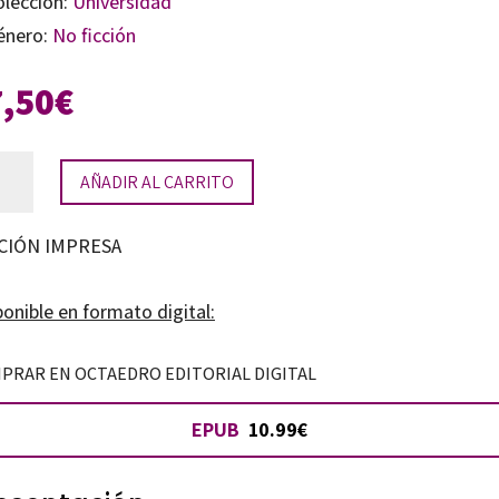
olección:
Universidad
énero:
No ficción
7,50
€
AÑADIR AL CARRITO
riencia
ical
CIÓN IMPRESA
mo
iación
onible en formato digital:
cativa
tidad
PRAR EN OCTAEDRO EDITORIAL DIGITAL
EPUB
10.99€