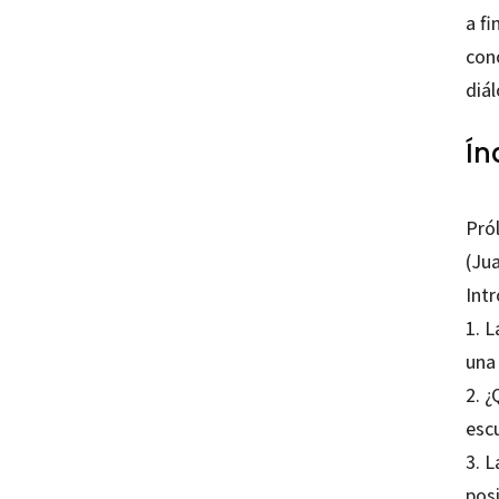
a f
cono
diá
Ín
Pró
(Ju
Int
1. 
una
2. 
esc
3. L
posi