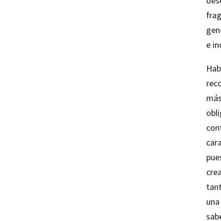
des
fra
gen
e i
Hab
reco
más 
obl
cont
car
pues
crea
tant
una
sabe