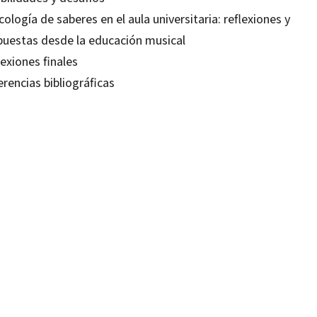
cología de saberes en el aula universitaria: reflexiones y
puestas desde la educación musical
exiones finales
rencias bibliográficas
ena Ocaña Fernández
18083686
18348136
-0
-4