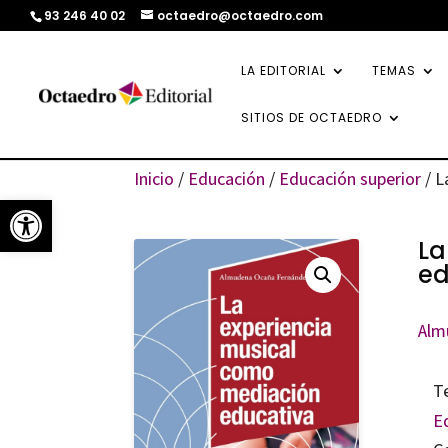
93 246 40 02
octaedro@octaedro.com
LA EDITORIAL
TEMAS
SITIOS DE OCTAEDRO
Inicio
/
Educación
/
Educación superior
/ L
Abrir barra de herramientas
La
ed
Alm
T
E