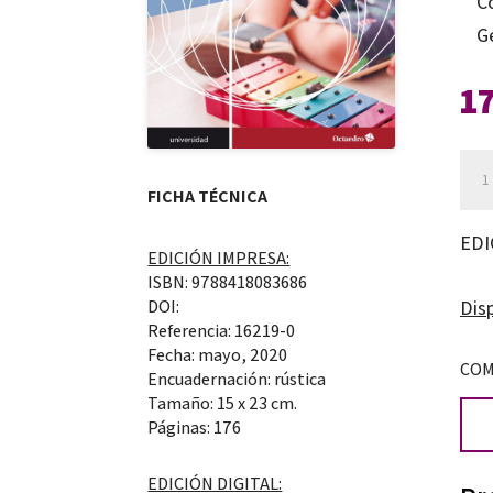
C
G
1
La
expe
FICHA TÉCNICA
mus
EDI
EDICIÓN IMPRESA:
co
ISBN: 9788418083686
med
DOI:
Disp
edu
Referencia: 16219-0
Fecha: mayo, 2020
can
COM
Encuadernación: rústica
Tamaño: 15 x 23 cm.
Páginas: 176
EDICIÓN DIGITAL: