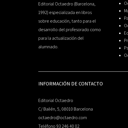
Oc
Editorial Octaedro (Barcelona,
Mú
1992) especializada en libros
P
sobre educación, tanto para el
O
desarrollo del profesorado como
Ed
para la actualización del
Pr
alumnado.
Ps
O
INFORMACIÓN DE CONTACTO
Editorial Octaedro
C/ Bailén, 5, 08010 Barcelona
octaedro@octaedro.com
Teléfono 93 246 40 02