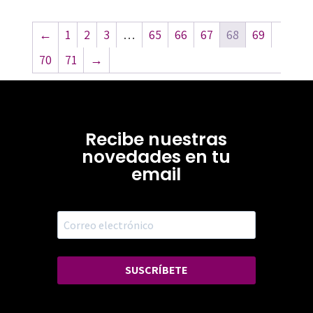
←
1
2
3
…
65
66
67
68
69
70
71
→
Recibe nuestras
novedades en tu
email
SUSCRÍBETE