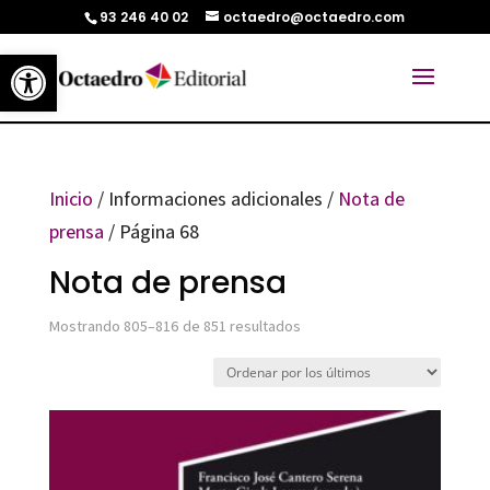
93 246 40 02
octaedro@octaedro.com
Abrir barra de herramientas
Inicio
/ Informaciones adicionales /
Nota de
prensa
/ Página 68
Nota de prensa
Ordenado
Mostrando 805–816 de 851 resultados
por
los
últimos