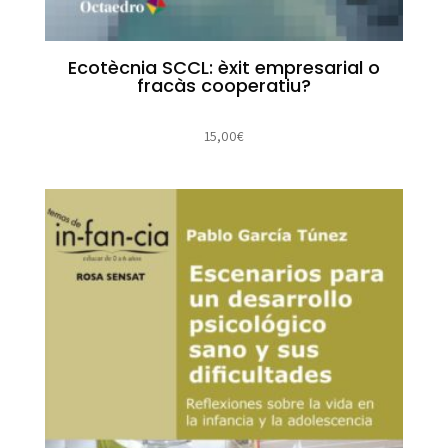
Ecotècnia SCCL: èxit empresarial o
fracàs cooperatiu?
15,00
€