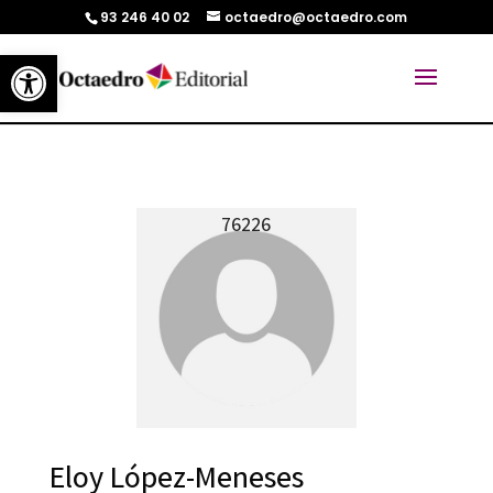
93 246 40 02
octaedro@octaedro.com
Abrir barra de herramientas
76226
Eloy López-Meneses