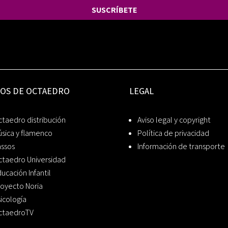
SUSCRÍBETE
IOS DE OCTAEDRO
LEGAL
taedro distribución
Aviso legal y copyright
sica y flamenco
Política de privacidad
assos
Información de transporte
ctaedro Universidad
ucación Infantil
oyecto Noria
icología
ctaedroTV