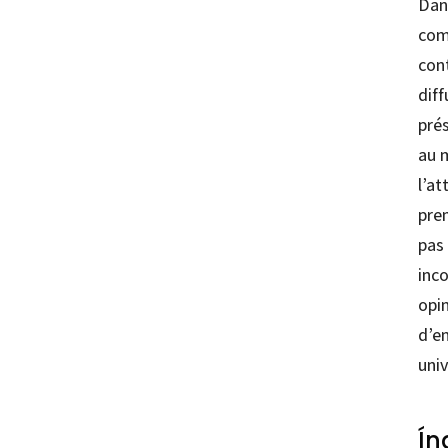
Dan
com
cont
dif
pré
au 
l’at
pre
pas 
inc
opi
d’e
univ
Ín