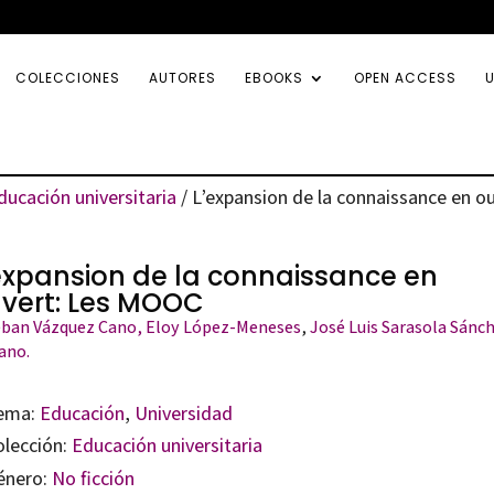
COLECCIONES
AUTORES
EBOOKS
OPEN ACCESS
U
ducación universitaria
/ L’expansion de la connaissance en 
expansion de la connaissance en
vert: Les MOOC
eban Vázquez Cano
, Eloy López-Meneses
,
José Luis Sarasola Sánc
ano.
ema:
Educación
,
Universidad
olección:
Educación universitaria
énero:
No ficción