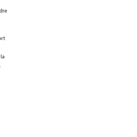
dre
ort
 la
s