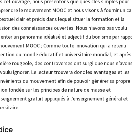
s cet ouvrage, nous présentons quelques clés simples pour
prendre le mouvement MOOC et nous visons à fournir un ca
extuel clair et précis dans lequel situer la formation et la
fusion des connaissances ouvertes. Nous n’avons pas voulu
senter un panorama idéalisé et adjectif du bonisme par rapp
mouvement MOOC ; Comme toute innovation qui a retenu
tention du monde éducatif et universitaire mondial, et après
mière rougeole, des controverses ont surgi que nous n’avon
voulu ignorer. Le lecteur trouvera donc les avantages et les
onvénients du mouvement afin de pouvoir générer sa propre
nion fondée sur les principes de nature de masse et
nseignement gratuit appliqués à l’enseignement général et
ersitaire.
dice