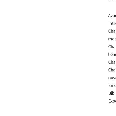
Ava
Int
Chap
mas
Cha
l’en
Chap
Cha
ouv
En 
Bib
Exp