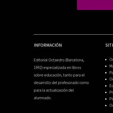
INFORMACIÓN
SIT
Oc
Editorial Octaedro (Barcelona,
Mú
1992) especializada en libros
P
sobre educación, tanto para el
O
desarrollo del profesorado como
Ed
para la actualización del
Pr
alumnado.
Ps
O