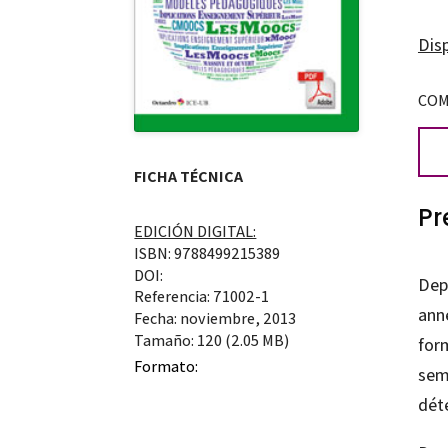
Disp
COM
FICHA TÉCNICA
Pr
EDICIÓN DIGITAL:
ISBN: 9788499215389
DOI:
Dep
Referencia: 71002-1
ann
Fecha: noviembre, 2013
Tamaño: 120 (2.05 MB)
form
Formato:
sem
déte