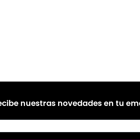
ópez-Meneses; Esteban Vázquez Cano; José Luis Sarasola Sánchez-Serrano
99215389
1
ecibe nuestras novedades en tu ema