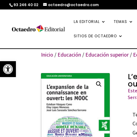
93 246 40 02
octaedro@octaedro.com
LA EDITORIAL
TEMAS
SITIOS DE OCTAEDRO
Inicio
/
Educación
/
Educación superior
/
E
Abrir barra de herramientas
L’
ou
Est
Serr
T
C
G