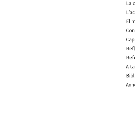
La c
L’a
El 
Con
Cap
Refl
Ref
A ta
Bibl
Ann
Eloy L
97884
97884
80149-