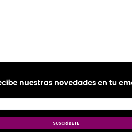
1
ecibe nuestras novedades en tu ema
SUSCRÍBETE