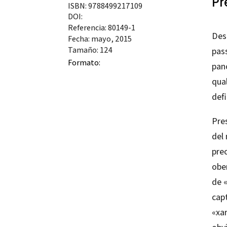
Pr
ISBN: 9788499217109
DOI:
Referencia: 80149-1
Des 
Fecha: mayo, 2015
Tamaño: 124
pas
Formato:
pano
qual
defi
Pres
del
prec
obe
de 
capt
«xa