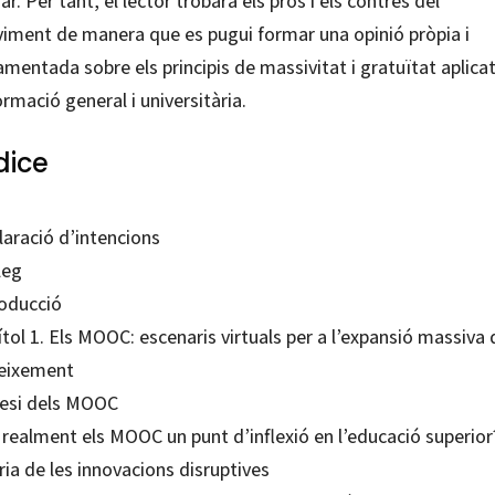
ar. Per tant, el lector trobarà els pros i els contres del
iment de manera que es pugui formar una opinió pròpia i
mentada sobre els principis de massivitat i gratuïtat aplicat
ormació general i universitària.
dice
laració d’intencions
leg
roducció
tol 1. Els MOOC: escenaris virtuals per a l’expansió massiva 
eixement
esi dels MOOC
 realment els MOOC un punt d’inflexió en l’educació superior
ia de les innovacions disruptives