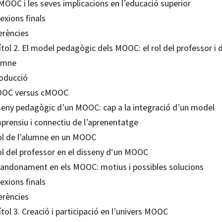
MOOC i les seves implicacions en l’educació superior
exions finals
erències
tol 2. El model pedagògic dels MOOC: el rol del professor i 
lumne
roducció
OC versus cMOOC
seny pedagògic d’un MOOC: cap a la integració d’un model
prensiu i connectiu de l’aprenentatge
rol de l’alumne en un MOOC
ol del professor en el disseny d‘un MOOC
bandonament en els MOOC: motius i possibles solucions
exions finals
erències
tol 3. Creació i participació en l’univers MOOC