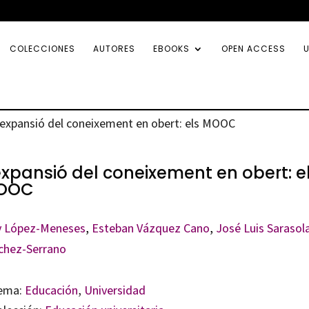
COLECCIONES
AUTORES
EBOOKS
OPEN ACCESS
U
’expansió del coneixement en obert: els MOOC
expansió del coneixement en obert: e
OOC
y López-Meneses
,
Esteban Vázquez Cano
,
José Luis Sarasol
chez-Serrano
ema:
Educación
,
Universidad