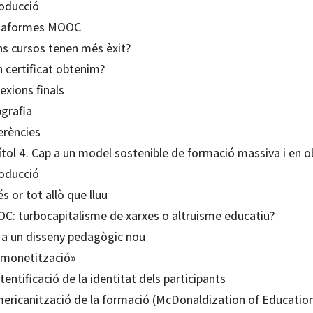
roducció
taformes MOOC
ns cursos tenen més èxit?
 certificat obtenim?
exions finals
grafia
erències
ítol 4. Cap a un model sostenible de formació massiva i en o
roducció
s or tot allò que lluu
C: turbocapitalisme de xarxes o altruisme educatiu?
 a un disseny pedagògic nou
«monetització»
tentificació de la identitat dels participants
mericanització de la formació (McDonaldization of Educatio