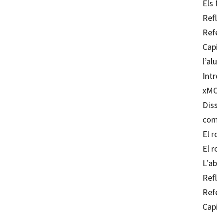
Els 
Refl
Ref
Capí
l’a
Int
xMO
Dis
com
El 
El r
L’a
Refl
Ref
Capí