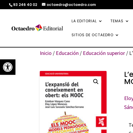
93 246 40 02
octaedro@octaedro.com
LA EDITORIAL
TEMAS
SITIOS DE OCTAEDRO
Inicio
/
Educación
/
Educación superior
/ L
Abrir barra de herramientas
L’
M
Elo
Sán
T