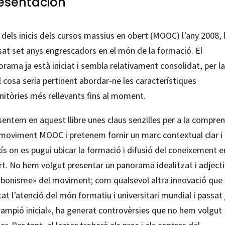
esentación
dels inicis dels cursos massius en obert (MOOC) l’any 2008,
sat set anys engrescadors en el món de la formació. El
rama ja està iniciat i sembla relativament consolidat, per la
 cosa seria pertinent abordar-ne les característiques
nitòries més rellevants fins al moment.
entem en aquest llibre unes claus senzilles per a la compren
 moviment MOOC i pretenem fornir un marc contextual clar i
ís on es pugui ubicar la formació i difusió del coneixement e
rt. No hem volgut presentar un panorama idealitzat i adject
«bonisme» del moviment; com qualsevol altra innovació que
at l’atenció del món formatiu i universitari mundial i passat 
rampió inicial», ha generat controvèrsies que no hem volgut