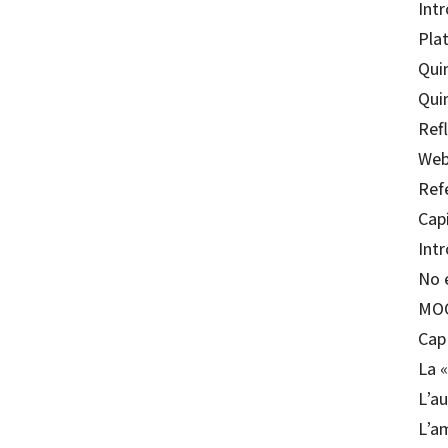
Int
Pla
Qui
Quin
Refl
Web
Ref
Cap
Int
No é
MOO
Cap
La 
L’au
L’a