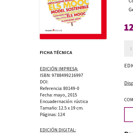
C
G
1
L'ex
FICHA TÉCNICA
del
con
EDI
EDICIÓN IMPRESA:
en
ISBN: 9788499216997
ober
DOI:
Disp
Referencia: 80149-0
els
Fecha: mayo, 2015
MO
COM
Encuadernación: rústica
can
Tamaño: 12.5 x 19 cm.
Páginas: 124
EDICIÓN DIGITAL: