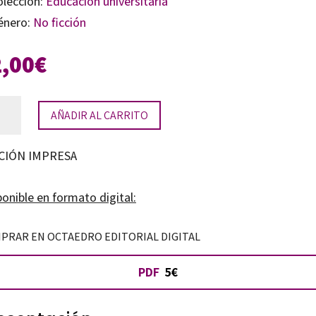
olección:
Educación universitaria
énero:
No ficción
2,00
€
pansió
AÑADIR AL CARRITO
eixement
CIÓN IMPRESA
t:
onible en formato digital:
OC
PRAR EN OCTAEDRO EDITORIAL DIGITAL
tidad
PDF
5€