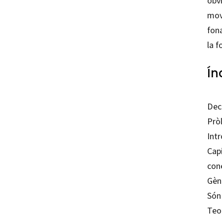
obvi
mov
fona
la f
Ín
Dec
Prò
Int
Capí
con
Gèn
Són
Teor