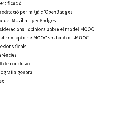
ertificació
creditació per mitjà d’OpenBadges
model Mozilla OpenBadges
sideracions i opinions sobre el model MOOC
 al concepte de MOOC sostenible: sMOOC
exions finals
erències
ll de conclusió
iografia general
ex
ópez-Meneses; Esteban Vázquez Cano; José Luis Sarasola Sánchez-Serrano
99216997
99217109
0