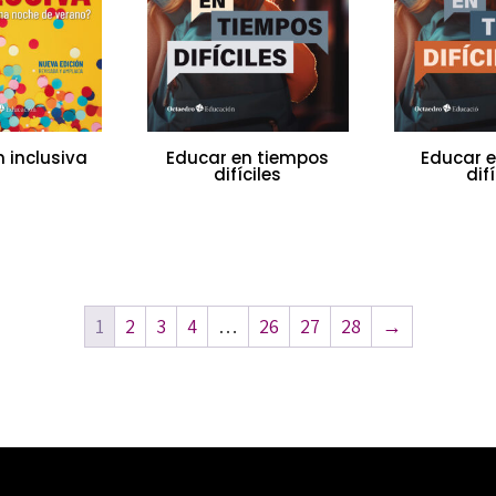
 inclusiva
Educar en tiempos
Educar 
difíciles
difí
1
2
3
4
…
26
27
28
→