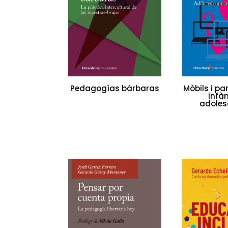
Pedagogías bárbaras
Mòbils i pa
infàn
adoles