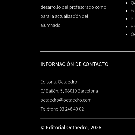
O
desarrollo del profesorado como
Ed
para la actualización del
Pr
alumnado.
Ps
O
INFORMACIÓN DE CONTACTO
Editorial Octaedro
C/ Bailén, 5, 08010 Barcelona
octaedro@octaedro.com
Teléfono 93 246 40 02
© Editorial Octaedro, 2026