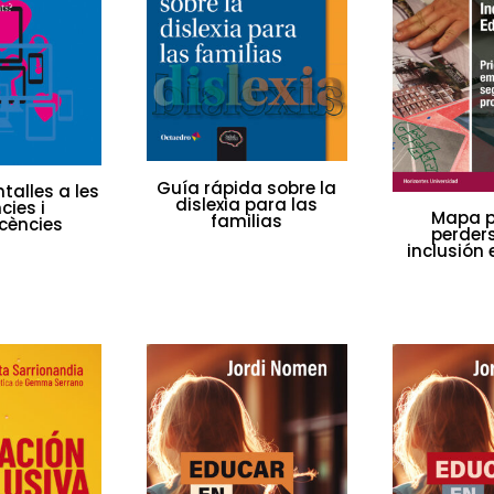
Guía rápida sobre la
ntalles a les
dislexia para las
cies i
Mapa p
familias
cències
perders
inclusión