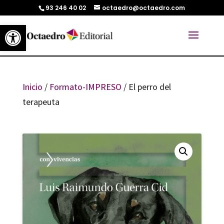
93 246 40 02
octaedro@octaedro.com
Abrir barra de herramientas
Inicio
/
Formato-IMPRESO
/ El perro del
terapeuta