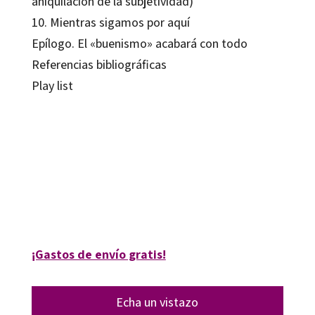
aniquilación de la subjetividad)
10. Mientras sigamos por aquí
Epílogo. El «buenismo» acabará con todo
Referencias bibliográficas
Play list
Luis Raimundo Guerra Cid
9788410282308
9788410790087
06071-0
06071-4
¡Gastos de envío gratis!
Echa un vistazo