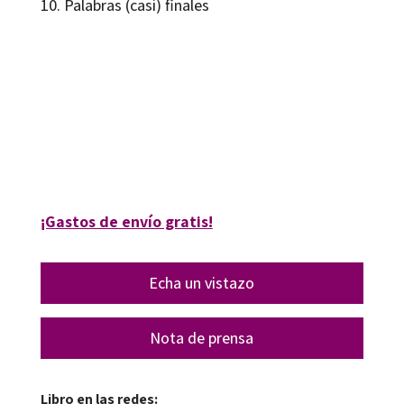
10. Palabras (casi) finales
Gerardo Garay Montaner, Jordi Garcia Farrero
9788410054462
9788410054479
20008-0
20008-4
¡Gastos de envío gratis!
Echa un vistazo
Nota de prensa
Libro en las redes: