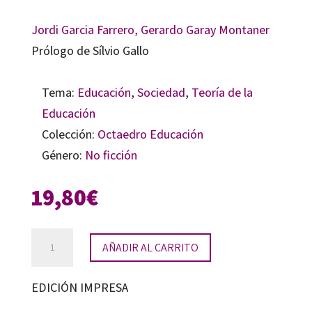
Jordi Garcia Farrero,
Gerardo Garay Montaner
Prólogo de Sílvio Gallo
Tema:
Educación
,
Sociedad
,
Teoría de la
Educación
Colección:
Octaedro Educación
Género:
No ficción
19,80
€
Pensar
AÑADIR AL CARRITO
por
cuenta
EDICIÓN IMPRESA
propia