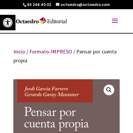
93 246 40 02
octaedro@octaedro.com
Abrir barra de herramientas
Inicio
/
Formato-IMPRESO
/ Pensar por cuenta
propia