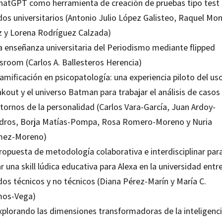
ChatGPT como herramienta de creación de pruebas tipo test
dos universitarios (Antonio Julio López Galisteo, Raquel Mo
z y Lorena Rodríguez Calzada)
La enseñanza universitaria del Periodismo mediante flipped
ssroom (Carlos A. Ballesteros Herencia)
amificación en psicopatología: una experiencia piloto del us
kout y el universo Batman para trabajar el análisis de casos
tornos de la personalidad (Carlos Vara-García, Juan Ardoy-
dros, Borja Matías-Pompa, Rosa Romero-Moreno y Nuria
ez-Moreno)
Propuesta de metodología colaborativa e interdisciplinar par
r una skill lúdica educativa para Alexa en la universidad entr
dos técnicos y no técnicos (Diana Pérez-Marín y María C.
os-Vega)
Explorando las dimensiones transformadoras de la inteligenc