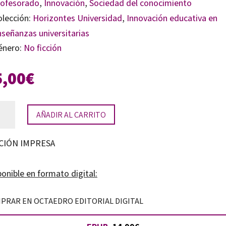
rofesorado
,
Innovación
,
Sociedad del conocimiento
olección:
Horizontes Universidad
,
Innovación educativa en
nseñanzas universitarias
énero:
No ficción
5,00
€
ovar
AÑADIR AL CARRITO
a
car
CIÓN IMPRESA
tidad
onible en formato digital:
PRAR EN OCTAEDRO EDITORIAL DIGITAL