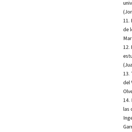
univ
(Jo
11. 
de 
Mar
12. 
est
(Jua
13.
del 
Olv
14.
las
Ing
Gar