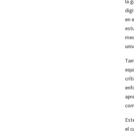
la g
dig
en e
est
med
univ
Tamb
equ
crít
enf
apre
com
Este
el c