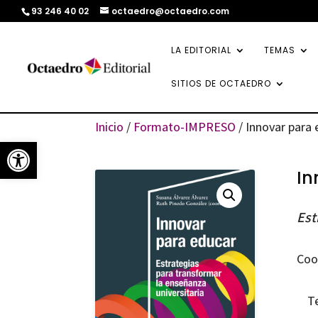
93 246 40 02
octaedro@octaedro.com
LA EDITORIAL
TEMAS
SITIOS DE OCTAEDRO
Inicio
/
Formato-IMPRESO
/ Innovar para
Abrir barra de herramientas
In
Est
Coo
T