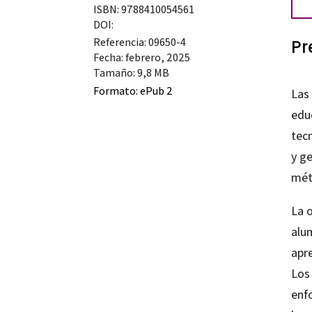
ISBN: 9788410054561
DOI:
Referencia: 09650-4
Pr
Fecha: febrero, 2025
Tamaño: 9,8 MB
Formato:
ePub 2
Las 
edu
tec
y ge
mét
La 
alu
apre
Los
enf