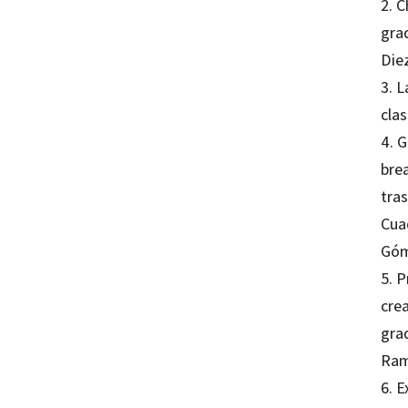
2. 
gra
Die
3. 
cla
4. G
brea
tras
Cua
Góm
5. 
crea
gra
Ram
6. 