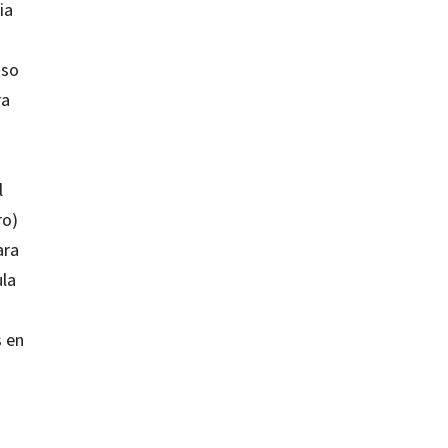
ia
aso
ra
l
ro)
ara
ula
s en