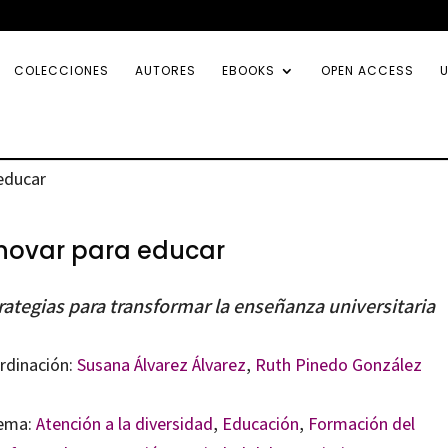
COLECCIONES
AUTORES
EBOOKS
OPEN ACCESS
U
 educar
novar para educar
rategias para transformar la enseñanza universitaria
rdinación:
Susana Álvarez Álvarez
,
Ruth Pinedo González
ema:
Atención a la diversidad
,
Educación
,
Formación del