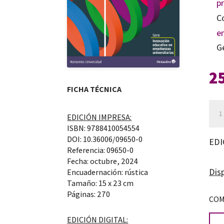
p
C
e
G
2
FICHA TÉCNICA
Inn
EDICIÓN IMPRESA:
par
ISBN: 9788410054554
edu
DOI: 10.36006/09650-0
EDI
Referencia: 09650-0
can
Fecha: octubre, 2024
Disp
Encuadernación: rústica
Tamaño: 15 x 23 cm
Páginas: 270
COM
EDICIÓN DIGITAL: