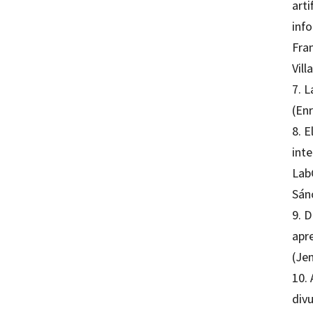
arti
inf
Fra
Vill
7. 
(En
8. E
inte
LabC
Sán
9. D
apr
(Jen
10. 
divu