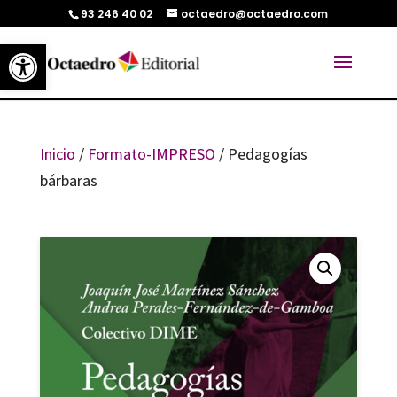
93 246 40 02
octaedro@octaedro.com
Abrir barra de herramientas
Inicio
/
Formato-IMPRESO
/ Pedagogías
bárbaras