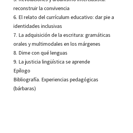
reconstruir la convivencia
6. El relato del currículum educativo: dar pie a
identidades inclusivas
7. La adquisición de la escritura: gramáticas
orales y multimodales en los márgenes
8. Dime con qué lenguas
9. La justicia lingüística se aprende
Epílogo
Bibliografía. Experiencias pedagógicas
(bárbaras)
Andrea Perales-Fernández-de-Gamboa, Colectivo DIME, Joaquín José
Martínez Sánchez
9788410054394
9788410054400