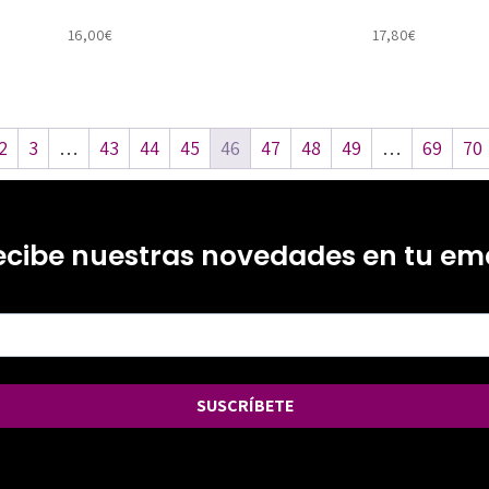
16,00
€
17,80
€
2
3
…
43
44
45
46
47
48
49
…
69
70
ecibe nuestras novedades en tu ema
SUSCRÍBETE