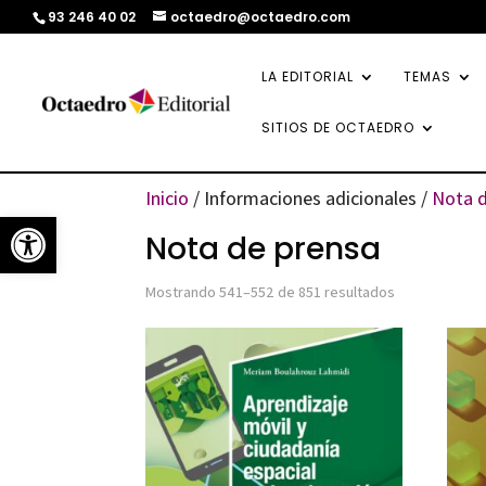
93 246 40 02
octaedro@octaedro.com
LA EDITORIAL
TEMAS
SITIOS DE OCTAEDRO
Inicio
/ Informaciones adicionales /
Nota d
Abrir barra de herramientas
Nota de prensa
Ordenado
Mostrando 541–552 de 851 resultados
por
los
últimos