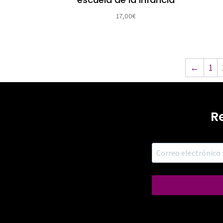
17,00
€
←
1
R