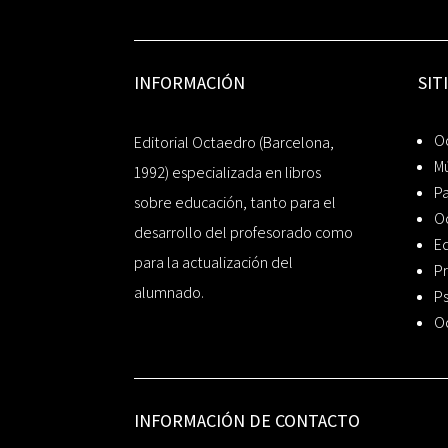
INFORMACIÓN
SIT
Oc
Editorial Octaedro (Barcelona,
Mú
1992) especializada en libros
P
sobre educación, tanto para el
O
desarrollo del profesorado como
Ed
para la actualización del
Pr
alumnado.
Ps
O
INFORMACIÓN DE CONTACTO