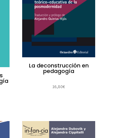
La deconstrucción en
pedagogía
os
gía
16,80
€