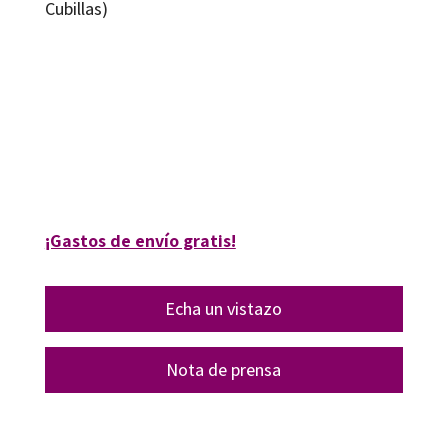
Cubillas)
Inmaculada Aznar Díaz; Juan José Victoria Maldonado; Pablo José García
Sempere; Santiago Alonso García
9788419506047
16385-1
¡Gastos de envío gratis!
Echa un vistazo
Nota de prensa