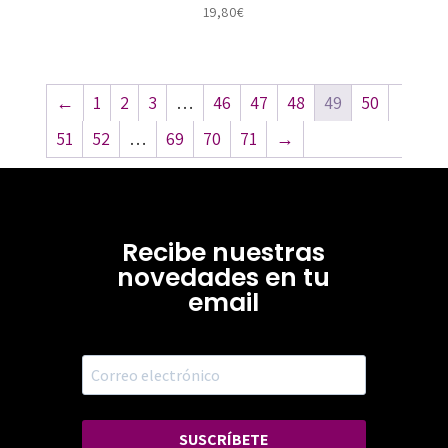
19,80
€
←
1
2
3
…
46
47
48
49
50
51
52
…
69
70
71
→
Recibe nuestras
novedades en tu
email
SUSCRÍBETE