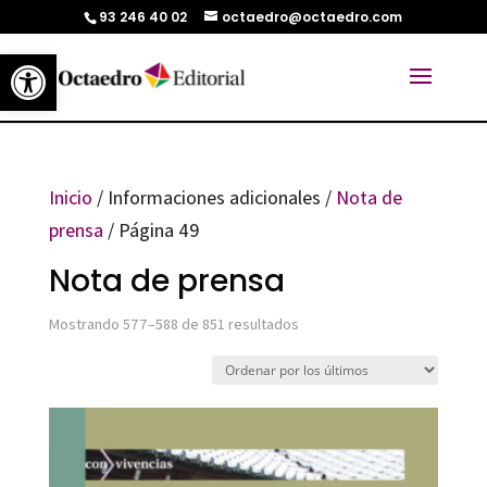
93 246 40 02
octaedro@octaedro.com
Abrir barra de herramientas
Inicio
/ Informaciones adicionales /
Nota de
prensa
/ Página 49
Nota de prensa
Ordenado
Mostrando 577–588 de 851 resultados
por
los
últimos