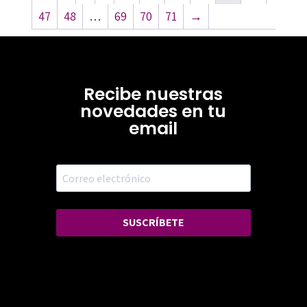
47
48
…
69
70
71
→
Recibe nuestras
novedades en tu
email
SUSCRÍBETE