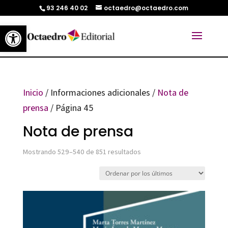
93 246 40 02
octaedro@octaedro.com
Abrir barra de herramientas
Inicio
/ Informaciones adicionales /
Nota de
prensa
/ Página 45
Nota de prensa
Ordenado
Mostrando 529–540 de 851 resultados
por
los
últimos