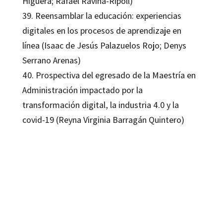
Higuera; Rafael Ravina-Ripoll)
39. Reensamblar la educación: experiencias
digitales en los procesos de aprendizaje en
línea (Isaac de Jesús Palazuelos Rojo; Denys
Serrano Arenas)
40. Prospectiva del egresado de la Maestría en
Administración impactado por la
transformación digital, la industria 4.0 y la
covid-19 (Reyna Virginia Barragán Quintero)
Jesuan Adalberto Sepúlveda Rodríguez; José Eduardo Perezchica Vega
9788419312433
16373-1