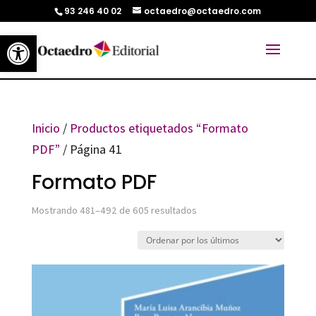
93 246 40 02
octaedro@octaedro.com
Abrir barra de herramientas
Inicio
/
Productos etiquetados “Formato
PDF”
/ Página 41
Formato PDF
Ordenado
Mostrando 481–492 de 605 resultados
por
los
últimos