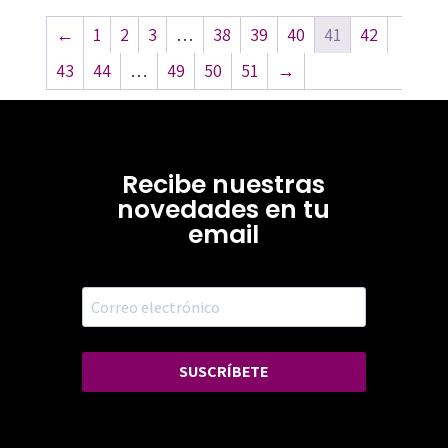
←
1
2
3
…
38
39
40
41
42
43
44
…
49
50
51
→
Recibe nuestras
novedades en tu
email
SUSCRÍBETE