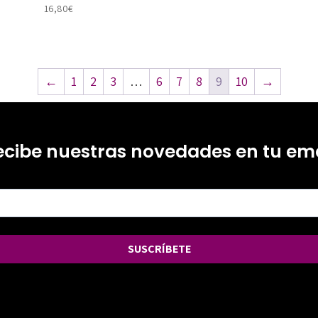
16,80
€
←
1
2
3
…
6
7
8
9
10
→
ecibe nuestras novedades en tu ema
SUSCRÍBETE