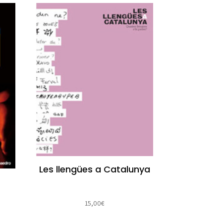
Les llengües a Catalunya
15,00
€