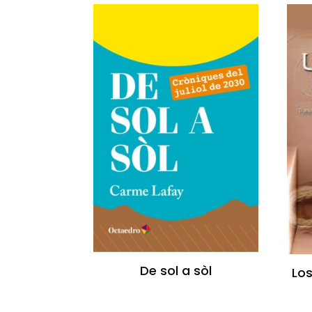
De sol a sòl
Lo