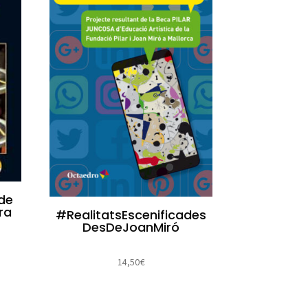
 de
ra
#RealitatsEscenificades
DesDeJoanMiró
14,50
€