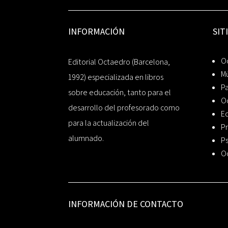
INFORMACIÓN
SIT
Oc
Editorial Octaedro (Barcelona,
Mú
1992) especializada en libros
P
sobre educación, tanto para el
O
desarrollo del profesorado como
Ed
para la actualización del
Pr
alumnado.
Ps
O
INFORMACIÓN DE CONTACTO