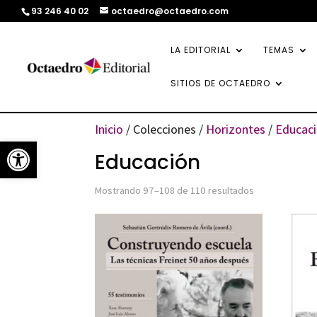
93 246 40 02
octaedro@octaedro.com
LA EDITORIAL
TEMAS
SITIOS DE OCTAEDRO
Inicio
/ Colecciones /
Horizontes
/
Educac
Abrir barra de herramientas
Educación
Ordenado
Mostrando 97–108 de 110 resultados
por
los
últimos