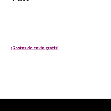
Carmen González Castro
9788499219974
9061-0
¡Gastos de envío gratis!