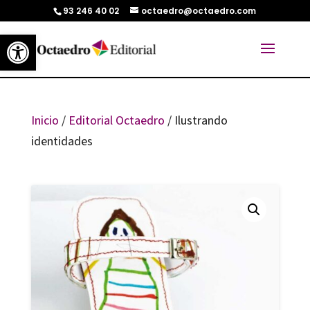
93 246 40 02
octaedro@octaedro.com
Abrir barra de herramientas
Inicio
/
Editorial Octaedro
/ Ilustrando
identidades