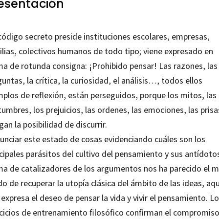
esentación
código secreto preside instituciones escolares, empresas,
ilias, colectivos humanos de todo tipo; viene expresado en
ma de rotunda consigna: ¡Prohibido pensar! Las razones, las
untas, la crítica, la curiosidad, el análisis…, todos ellos
mplos de reflexión, están perseguidos, porque los mitos, las
umbres, los prejuicios, las ordenes, las emociones, las pri
an la posibilidad de discurrir.
unciar este estado de cosas evidenciando cuáles son los
cipales parásitos del cultivo del pensamiento y sus antídoto
ma de catalizadores de los argumentos nos ha parecido el m
 de recuperar la utopía clásica del ámbito de las ideas, aq
expresa el deseo de pensar la vida y vivir el pensamiento. L
rcicios de entrenamiento filosófico confirman el compromis