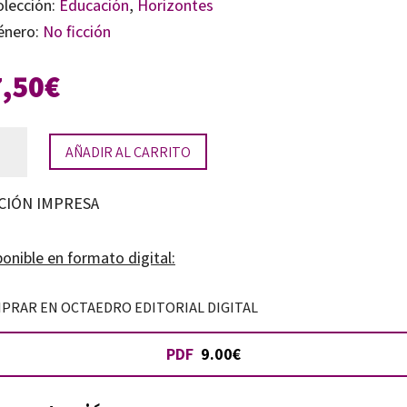
olección:
Educación
,
Horizontes
énero:
No ficción
7,50
€
hibido
AÑADIR AL CARRITO
sar
tidad
CIÓN IMPRESA
onible en formato digital:
PRAR EN OCTAEDRO EDITORIAL DIGITAL
PDF
9.00€