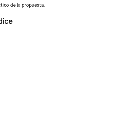
tico de la propuesta.
dice
 Muñoz Redón
99210667
99214252