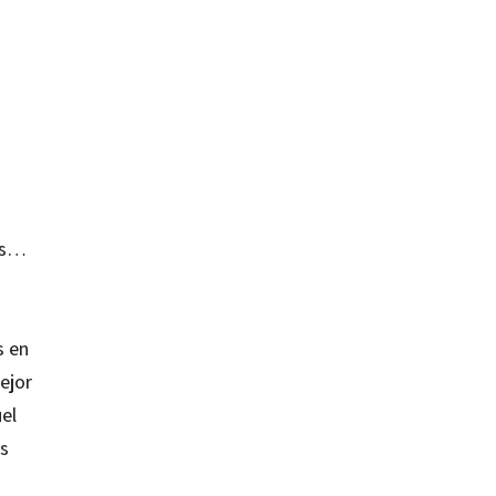
sas…
s en
ejor
uel
os
o