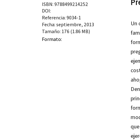
Pr
ISBN: 9788499214252
DOI:
Referencia: 9034-1
Un 
Fecha: septiembre, 2013
Tamaño: 176 (1.86 MB)
fam
Formato:
for
preg
eje
cost
ahog
Den
prin
for
modo
que 
eje