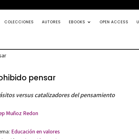
COLECCIONES
AUTORES
EBOOKS
OPEN ACCESS
U
sar
ohibido pensar
ásitos versus catalizadores del pensamiento
ep Muñoz Redon
ema:
Educación en valores