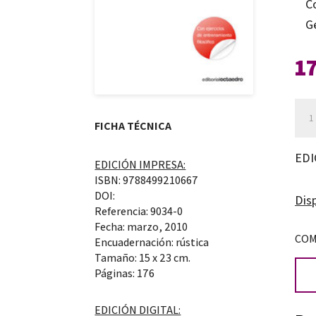
C
G
1
Pro
FICHA TÉCNICA
pen
can
EDI
EDICIÓN IMPRESA:
ISBN: 9788499210667
DOI:
Disp
Referencia: 9034-0
Fecha: marzo, 2010
COM
Encuadernación: rústica
Tamaño: 15 x 23 cm.
Páginas: 176
EDICIÓN DIGITAL: