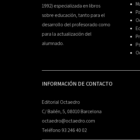
Mú
1992) especializada en libros
P
sobre educación, tanto para el
O
desarrollo del profesorado como
Ed
para la actualización del
Pr
alumnado.
Ps
O
INFORMACIÓN DE CONTACTO
Editorial Octaedro
C/ Bailén, 5, 08010 Barcelona
octaedro@octaedro.com
Teléfono 93 246 40 02