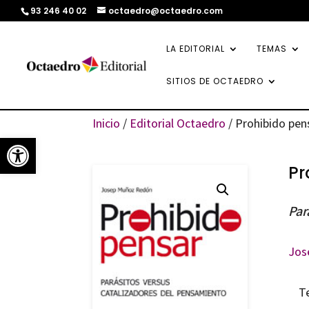
93 246 40 02
octaedro@octaedro.com
LA EDITORIAL
TEMAS
SITIOS DE OCTAEDRO
Inicio
/
Editorial Octaedro
/ Prohibido pen
Abrir barra de herramientas
Pr
Par
Jos
T