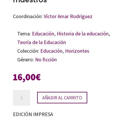
Coordinación:
Víctor Amar Rodríguez
Tema:
Educación
,
Historia de la educación
,
Teoría de la Educación
Colección:
Educación
,
Horizontes
Género:
No ficción
16,00
€
Miradas
AÑADIR AL CARRITO
y
voces
EDICIÓN IMPRESA
de
futuros