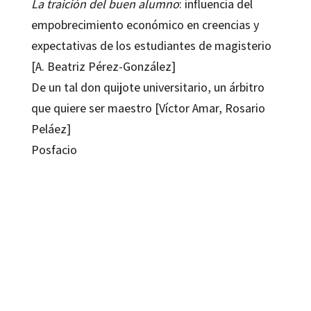
La traición del buen alumno
: influencia del
empobrecimiento económico en creencias y
expectativas de los estudiantes de magisterio
[A. Beatriz Pérez-González]
De un tal don quijote universitario, un árbitro
que quiere ser maestro [Víctor Amar, Rosario
Peláez]
Posfacio
Víctor Amar
9788417219130
9788417219444
9062-0
9062-4