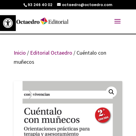
93 246 40 02
octaedro@octaedro.com
Abrir barra de herramientas
Inicio
/
Editorial Octaedro
/ Cuéntalo con
muñecos