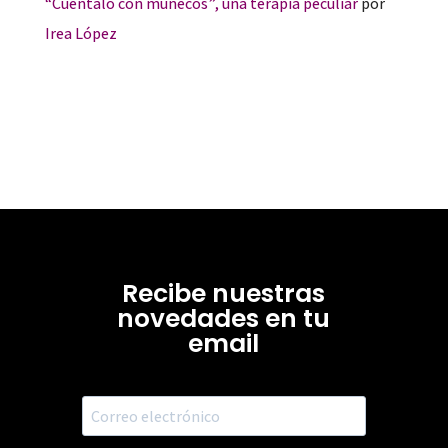
“Cuéntalo con muñecos”, una terapia peculiar
por
Irea López
Recibe nuestras
novedades en tu
email