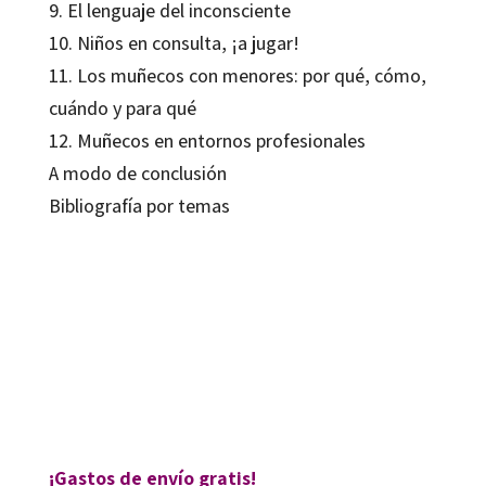
9. El lenguaje del inconsciente
10. Niños en consulta, ¡a jugar!
11. Los muñecos con menores: por qué, cómo,
cuándo y para qué
12. Muñecos en entornos profesionales
A modo de conclusión
Bibliografía por temas
Anna Ferre Giménez; Susana Vela Valldecabres
9788418083938
9788419023131
06058-0
06058-4
¡Gastos de envío gratis!