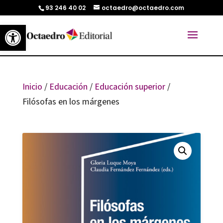
93 246 40 02
octaedro@octaedro.com
Abrir barra de herramientas
Inicio
/
Educación
/
Educación superior
/
Filósofas en los márgenes