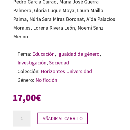
Pedro García Guirao, María José Guerra
Palmero, Gloria Luque Moya, Laura Maillo
Palma, Núria Sara Miras Boronat, Aïda Palacios
Morales, Lorena Rivera León, Noemí Sanz
Merino
Tema:
Educación
,
Igualdad de género
,
Investigación
,
Sociedad
Colección:
Horizontes Universidad
Género:
No ficción
17,00
€
Filósofas
AÑADIR AL CARRITO
en