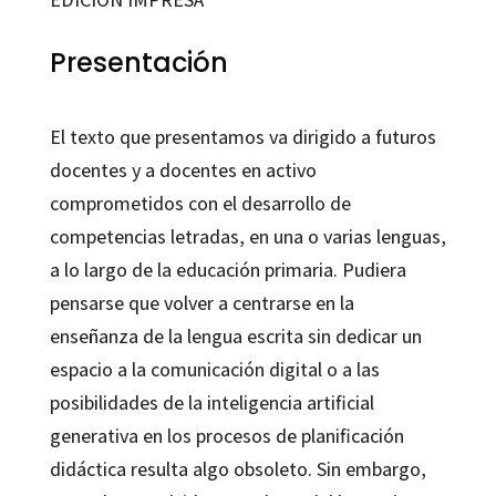
géneros
textuales:
Presentación
using
genre
El texto que presentamos va dirigido a futuros
pedagogy
docentes y a docentes en activo
in
comprometidos con el desarrollo de
Spanish
competencias letradas, en una o varias lenguas,
and
a lo largo de la educación primaria. Pudiera
English
pensarse que volver a centrarse en la
teacher
enseñanza de la lengua escrita sin dedicar un
education
espacio a la comunicación digital o a las
cantidad
posibilidades de la inteligencia artificial
generativa en los procesos de planificación
didáctica resulta algo obsoleto. Sin embargo,