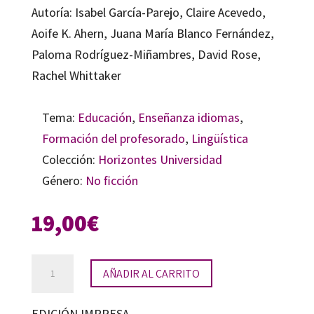
Autoría: Isabel García-Parejo, Claire Acevedo,
Aoife K. Ahern, Juana María Blanco Fernández,
Paloma Rodríguez-Miñambres, David Rose,
Rachel Whittaker
Tema:
Educación
,
Enseñanza idiomas
,
Formación del profesorado
,
Lingüística
Colección:
Horizontes Universidad
Género:
No ficción
19,00
€
Didáctica
AÑADIR AL CARRITO
de
los
EDICIÓN IMPRESA