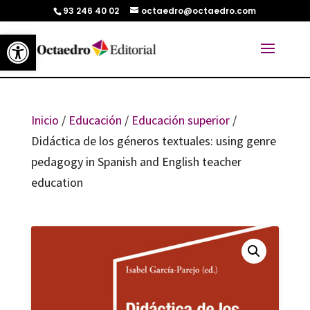
93 246 40 02
octaedro@octaedro.com
Abrir barra de herramientas
Inicio
/
Educación
/
Educación superior
/
Didáctica de los géneros textuales: using genre
pedagogy in Spanish and English teacher
education