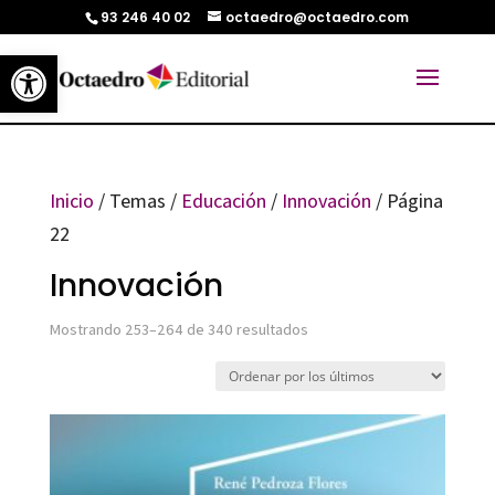
93 246 40 02
octaedro@octaedro.com
Abrir barra de herramientas
Inicio
/ Temas /
Educación
/
Innovación
/ Página
22
Innovación
Ordenado
Mostrando 253–264 de 340 resultados
por
los
últimos