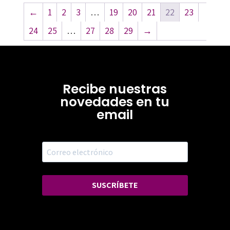
←
1
2
3
…
19
20
21
22
23
24
25
…
27
28
29
→
Recibe nuestras
novedades en tu
email
SUSCRÍBETE