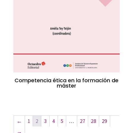
Competencia ética en la formación de
máster
←
1
2
3
4
5
…
27
28
29
→