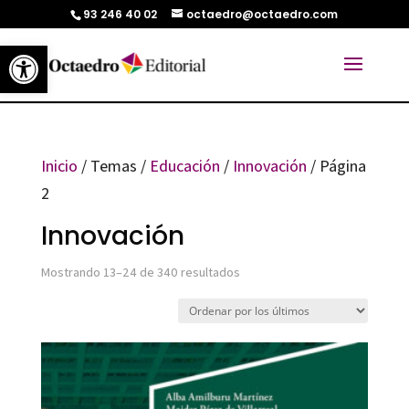
93 246 40 02
octaedro@octaedro.com
Abrir barra de herramientas
Inicio
/ Temas /
Educación
/
Innovación
/ Página
2
Innovación
Ordenado
Mostrando 13–24 de 340 resultados
por
los
últimos