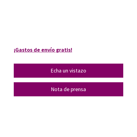
García; Teresa Linde-Valenzuela
9788418615870
16294-1
¡Gastos de envío gratis!
Echa un vistazo
Nota de prensa