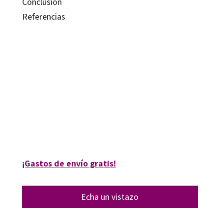
Conclusión
Referencias
Cosme Jesús Gómez Carrasco; Jorge Ortuño Molina; Pedro Miralles Martínez
9788417219536
9788418819506
16121-0
16121-4
¡Gastos de envío gratis!
Echa un vistazo