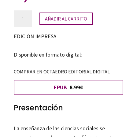
Enseñar
AÑADIR AL CARRITO
ciencias
sociales
EDICIÓN IMPRESA
con
métodos
Disponible en formato digital:
activos
de
COMPRAR EN OCTAEDRO EDITORIAL DIGITAL
aprendizaje
EPUB
8.99€
cantidad
Presentación
La enseñanza de las ciencias sociales se