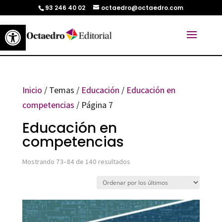
93 246 40 02
octaedro@octaedro.com
Abrir barra de herramientas
Inicio
/ Temas /
Educación
/
Educación en
competencias
/ Página 7
Educación en
competencias
Ordenado
Mostrando 73–84 de 140 resultados
por
los
últimos