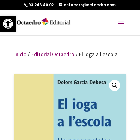
93 246 40 02
octaedro@octaedro.com
Abrir barra de herramientas
Inicio
/
Editorial Octaedro
/ El ioga a l’escola