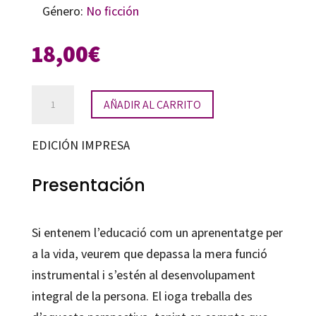
Género:
No ficción
18,00
€
El
AÑADIR AL CARRITO
ioga
a
EDICIÓN IMPRESA
l’escola
cantidad
Presentación
Si entenem l’educació com un aprenentatge per
a la vida, veurem que depassa la mera funció
instrumental i s’estén al desenvolupament
integral de la persona. El ioga treballa des