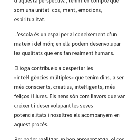
d’aquesta perspectiva, tenint en compte que
som una unitat: cos, ment, emocions,
espiritualitat.
L’escola és un espai per al coneixement d’un
mateix i del món; en ella podem desenvolupar
les qualitats que ens fan realment humans.
El ioga contribueix a despertar les
«intel·ligències múltiples» que tenim dins, a ser
més conscients, creatius, intel·ligents, més
feliços i lliures. Els nens són com llavors que van
creixent i desenvolupant les seves
potencialitats i nosaltres els acompanyem en
aquest procés.
Per poder realitzar un bon aprenentatge, el cos