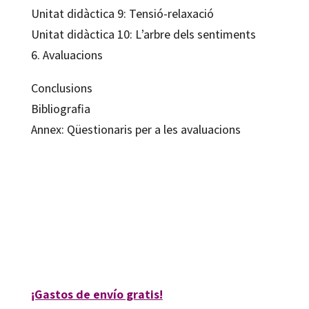
Unitat didàctica 9: Tensió-relaxació
Unitat didàctica 10: L’arbre dels sentiments
6. Avaluacions
Conclusions
Bibliografia
Annex: Qüestionaris per a les avaluacions
Dolors Garcia Debesa
9788418819049
80190-0
¡Gastos de envío gratis!