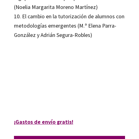
(Noelia Margarita Moreno Martínez)
10. El cambio en la tutorización de alumnos con
metodologías emergentes (M.ª Elena Parra-
González y Adrián Segura-Robles)
Arturo Fuentes-Cabrera; David Cobos-Sanchiz; Jesús López-Belmonte; M.
Elena Parra-González
9788418348532
16213-1
¡Gastos de envío gratis!