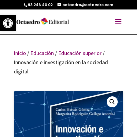
93 246 40 02
octaedro@octaedro.com
Abrir barra de herramientas
Inicio
/
Educación
/
Educación superior
/
Innovación e investigación en la sociedad
digital