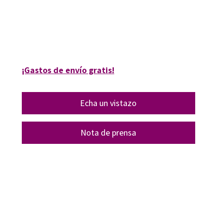
Carlos Hervás-Gómez; Margarita Rodríguez-Gallego
9788418083662
16218-1
¡Gastos de envío gratis!
Echa un vistazo
Nota de prensa