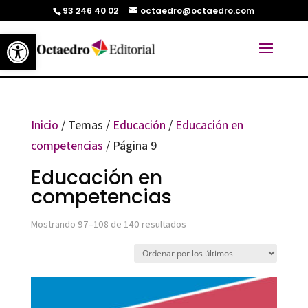
93 246 40 02
octaedro@octaedro.com
Abrir barra de herramientas
Inicio
/ Temas /
Educación
/
Educación en
competencias
/ Página 9
Educación en
competencias
Ordenado
Mostrando 97–108 de 140 resultados
por
los
últimos