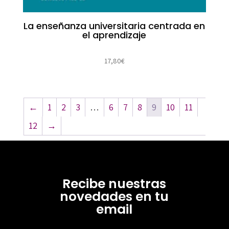
La enseñanza universitaria centrada en
el aprendizaje
17,80
€
←
1
2
3
…
6
7
8
9
10
11
12
→
Recibe nuestras
novedades en tu
email