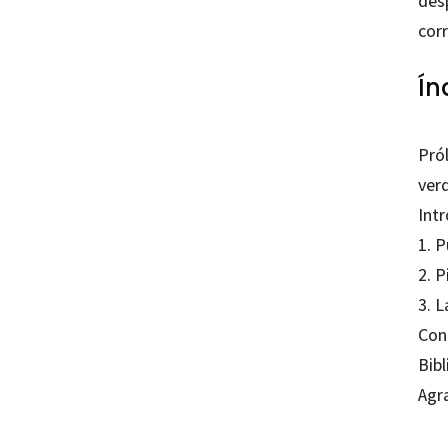
des
cor
Ín
Pró
ver
Int
1. 
2. P
3. 
Con
Bibl
Agr