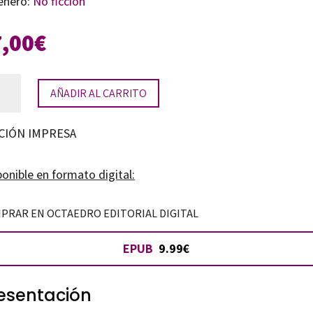
énero:
No ficción
7,00
€
ratura
AÑADIR AL CARRITO
esis:
CIÓN IMPRESA
damentos
a
onible en formato digital:
cación
PRAR EN OCTAEDRO EDITORIAL DIGITAL
EPUB
9.99€
cter
tidad
esentación