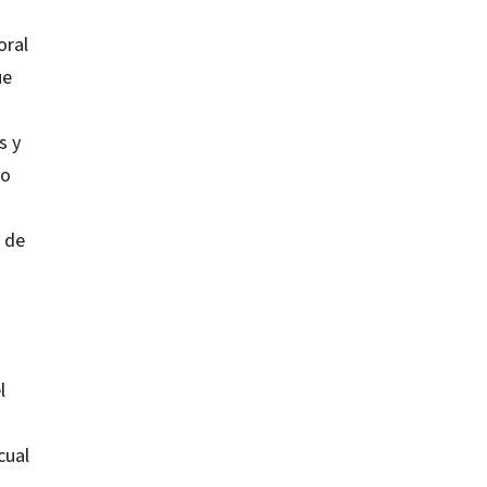
oral
ue
s y
io
 de
l
n
cual