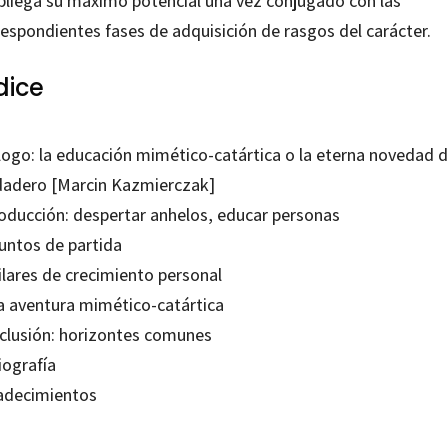
pliega su máximo potencial una vez conjugado con las
respondientes fases de adquisición de rasgos del carácter.
dice
logo: la educación mimético-catártica o la eterna novedad d
dadero [Marcin Kazmierczak]
roducción: despertar anhelos, educar personas
Puntos de partida
ilares de crecimiento personal
La aventura mimético-catártica
clusión: horizontes comunes
iografía
adecimientos