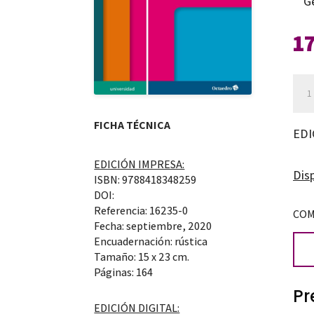
G
1
Lite
y
mím
FICHA TÉCNICA
EDI
fun
EDICIÓN IMPRESA:
par
Disp
ISBN: 9788418348259
una
DOI:
edu
Referencia: 16235-0
COM
Fecha: septiembre, 2020
del
Encuadernación: rústica
cará
Tamaño: 15 x 23 cm.
Páginas: 164
can
Pr
EDICIÓN DIGITAL: