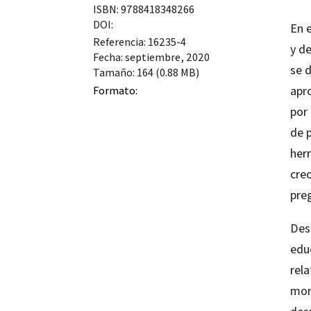
ISBN: 9788418348266
DOI:
En 
Referencia: 16235-4
y de
Fecha: septiembre, 2020
se 
Tamaño: 164 (0.88 MB)
apro
Formato:
por
de 
her
cre
preg
Des
educ
rela
mora