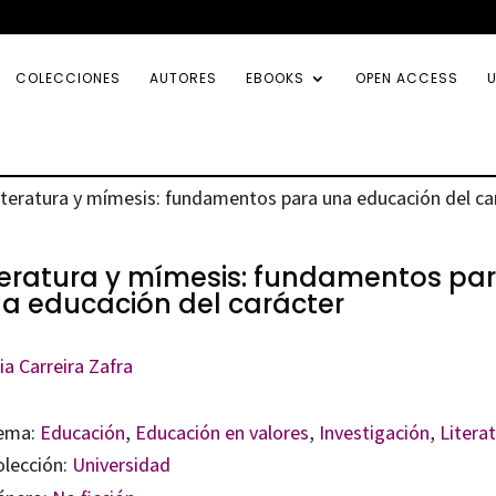
COLECCIONES
AUTORES
EBOOKS
OPEN ACCESS
U
iteratura y mímesis: fundamentos para una educación del ca
teratura y mímesis: fundamentos pa
a educación del carácter
ia Carreira Zafra
ema:
Educación
,
Educación en valores
,
Investigación
,
Litera
olección:
Universidad