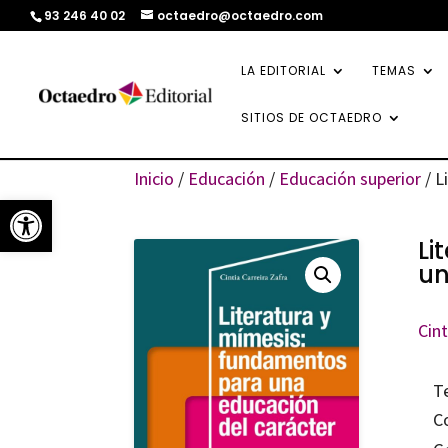
93 246 40 02
octaedro@octaedro.com
LA EDITORIAL
TEMAS
SITIOS DE OCTAEDRO
Inicio
/
Educación
/
Educación superior
/ L
Abrir barra de herramientas
Li
un
Cint
T
C