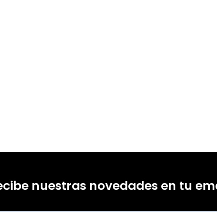
 Carreira Zafra
18348259
18348266
-0
-4
ecibe nuestras novedades en tu ema