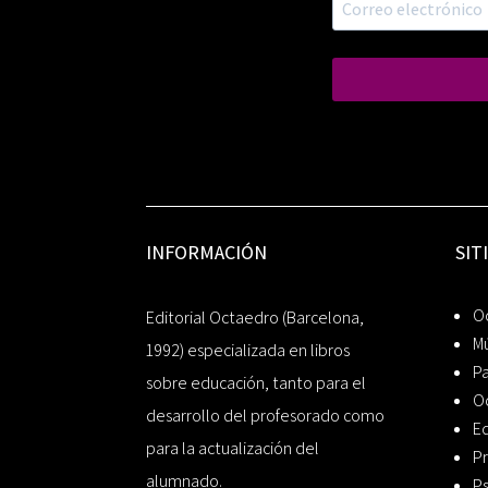
INFORMACIÓN
SIT
Oc
Editorial Octaedro (Barcelona,
Mú
1992) especializada en libros
P
sobre educación, tanto para el
O
desarrollo del profesorado como
Ed
para la actualización del
Pr
alumnado.
Ps