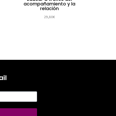
acompañamiento y la
relación
29,80
€
il