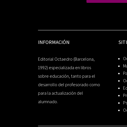
INFORMACIÓN
SIT
Oc
Editorial Octaedro (Barcelona,
Mú
1992) especializada en libros
P
sobre educación, tanto para el
O
desarrollo del profesorado como
Ed
para la actualización del
Pr
alumnado.
Ps
O