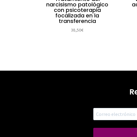
narcisismo patológico
a
con psicoterapia
focalizada en la
transferencia
38,50
€
R