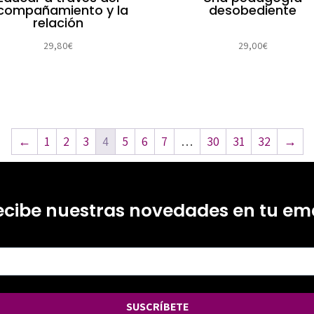
compañamiento y la
desobediente
relación
29,80
€
29,00
€
←
1
2
3
4
5
6
7
…
30
31
32
→
ecibe nuestras novedades en tu ema
SUSCRÍBETE