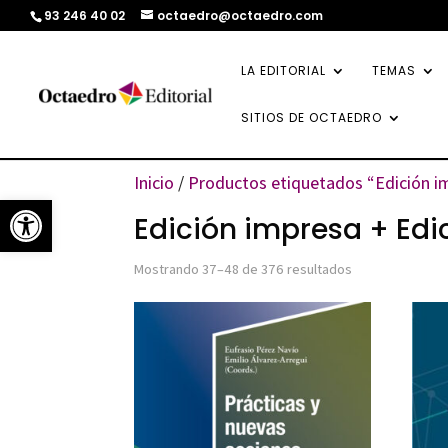
93 246 40 02
octaedro@octaedro.com
LA EDITORIAL
TEMAS
SITIOS DE OCTAEDRO
Inicio
/
Productos etiquetados “Edición im
Abrir barra de herramientas
Edición impresa + Edic
Ordenado
Mostrando 37–48 de 376 resultados
por
los
últimos