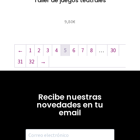
Taller de juegos teatrales
9,80
€
←
1
2
3
4
5
6
7
8
…
30
31
32
→
Recibe nuestras
novedades en tu
email