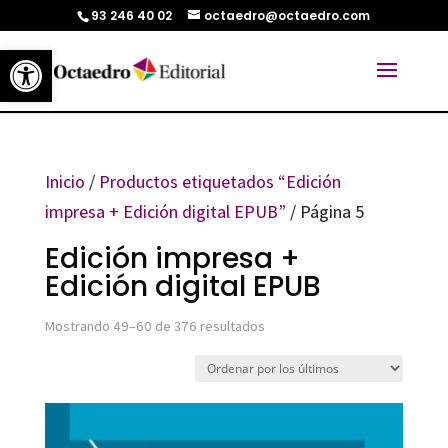
93 246 40 02
octaedro@octaedro.com
Abrir barra de herramientas
Inicio
/
Productos etiquetados “Edición
impresa + Edición digital EPUB”
/ Página 5
Edición impresa +
Edición digital EPUB
Ordenado
Mostrando 49–60 de 376 resultados
por
los
últimos