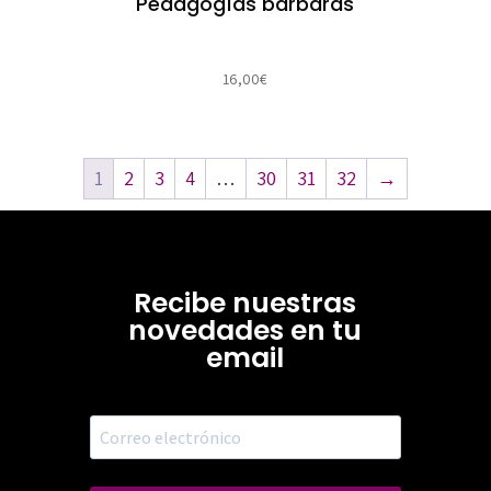
Pedagogías bárbaras
16,00
€
1
2
3
4
…
30
31
32
→
Recibe nuestras
novedades en tu
email