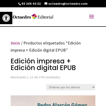
93 246 40 02
octaedro@octaedro.com
Abrir barra de herramientas
Inicio
/ Productos etiquetados “Edición
impresa + Edición digital EPUB”
Edición impresa +
Edición digital EPUB
Ordenado
Mostrando 1–12 de 376 resultados
por
los
últimos