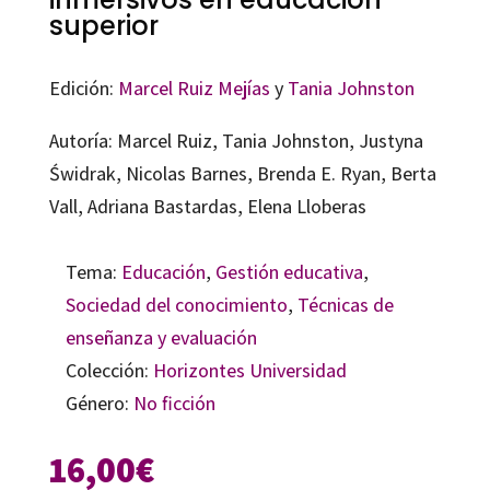
superior
Edición:
Marcel Ruiz Mejías
y
Tania Johnston
Autoría: M
arcel
R
uiz
, T
ania
J
ohnston,
J
ustyna
Ś
widrak,
N
icolas
B
arnes,
B
renda
E. R
yan,
B
erta
V
all
, A
driana
B
astardas
, E
lena
L
loberas
Tema:
Educación
,
Gestión educativa
,
Sociedad del conocimiento
,
Técnicas de
enseñanza y evaluación
Colección:
Horizontes Universidad
Género:
No ficción
16,00
€