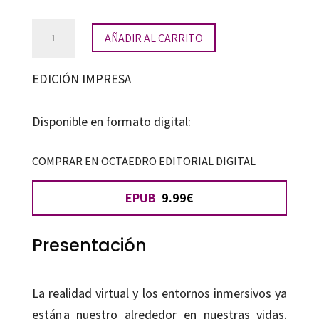
Realidad
AÑADIR AL CARRITO
virtual
y
EDICIÓN IMPRESA
entornos
inmersivos
Disponible en formato digital:
en
educación
COMPRAR EN OCTAEDRO EDITORIAL DIGITAL
superior
EPUB
9.99€
cantidad
Presentación
La realidad virtual y los entornos inmersivos ya
están a nuestro alrededor en nuestras vidas.