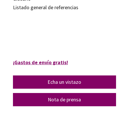
Listado general de referencias
Marcel Ruiz Mejías; Tania Johnston
9788419690463
09536-0
¡Gastos de envío gratis!
Echa un vistazo
Nota de prensa