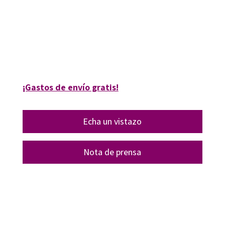
9788419900494
9788419900500
09581-0
09581-4
¡Gastos de envío gratis!
Echa un vistazo
Nota de prensa