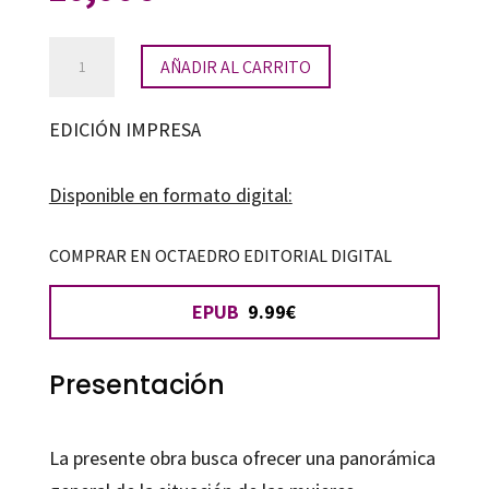
Procesos
AÑADIR AL CARRITO
migratorios
femeninos
EDICIÓN IMPRESA
internacionales
en
Disponible en formato digital:
Andalucía
cantidad
COMPRAR EN OCTAEDRO EDITORIAL DIGITAL
EPUB
9.99€
Presentación
La presente obra busca ofrecer una panorámica