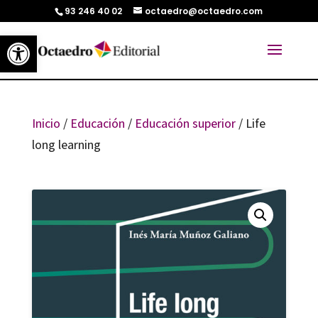
93 246 40 02
octaedro@octaedro.com
Abrir barra de herramientas
Inicio
/
Educación
/
Educación superior
/ Life
long learning