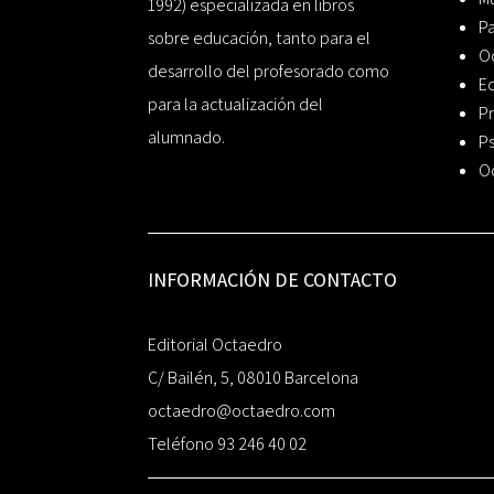
1992) especializada en libros
P
sobre educación, tanto para el
O
desarrollo del profesorado como
Ed
para la actualización del
Pr
alumnado.
Ps
O
INFORMACIÓN DE CONTACTO
Editorial Octaedro
C/ Bailén, 5, 08010 Barcelona
octaedro@octaedro.com
Teléfono 93 246 40 02