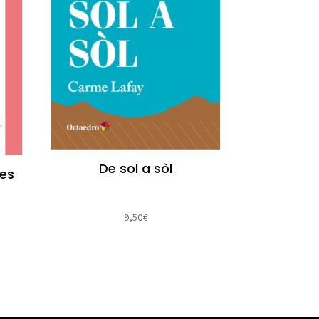
De sol a sòl
des
9,50
€