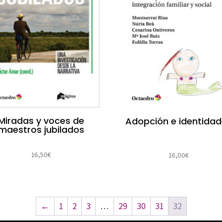
Miradas y voces de
Adopción e identida
maestros jubilados
16,50
€
16,00
€
←
1
2
3
…
29
30
31
32