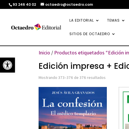
93 246 40 02
octaedro@octaedro.com
LA EDITORIAL
TEMAS
SITIOS DE OCTAEDRO
Inicio
/
Productos etiquetados “Edición im
Abrir barra de herramientas
Edición impresa + Edic
Ordenado
Mostrando 373–376 de 376 resultados
por
los
últimos