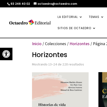
93 246 40 02
octaedro@octaedro.com
LA EDITORIAL
TEMAS
SITIOS DE OCTAEDRO
Inicio
/ Colecciones /
Horizontes
/ Página 
Abrir barra de herramientas
Horizontes
Ordenado
Mostrando 13–24 de 228 resultados
por
los
últimos