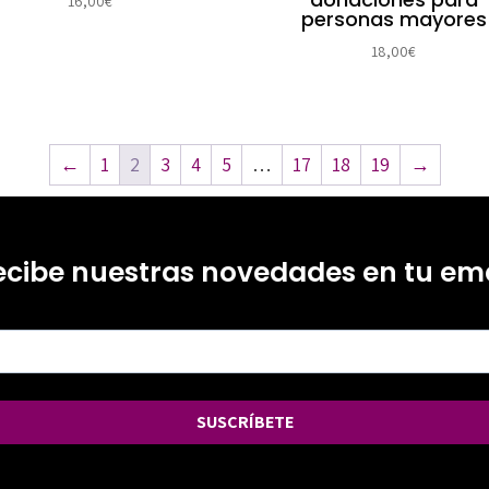
16,00
€
personas mayores
18,00
€
←
1
2
3
4
5
…
17
18
19
→
ecibe nuestras novedades en tu ema
SUSCRÍBETE