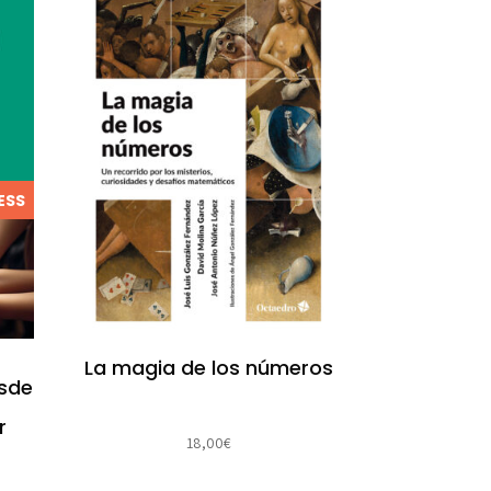
ESS
La magia de los números
esde
r
18,00
€