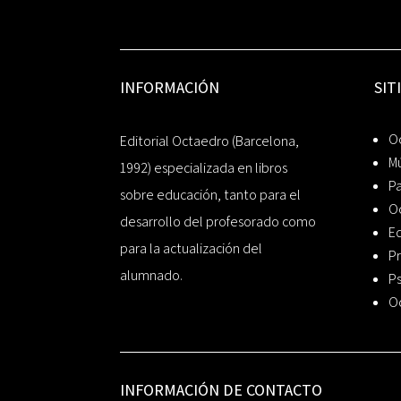
INFORMACIÓN
SIT
Oc
Editorial Octaedro (Barcelona,
Mú
1992) especializada en libros
P
sobre educación, tanto para el
O
desarrollo del profesorado como
Ed
para la actualización del
Pr
alumnado.
Ps
O
INFORMACIÓN DE CONTACTO