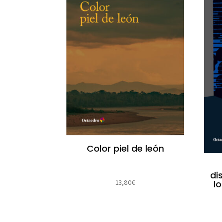
Color piel de león
di
13,80
€
l