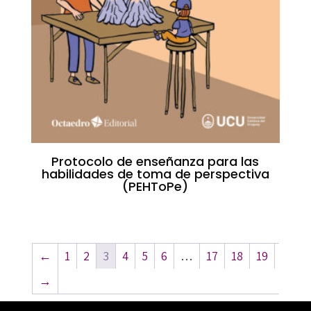
Protocolo de enseñanza para las
habilidades de toma de perspectiva
(PEHToPe)
←
1
2
3
4
5
6
…
17
18
19
→