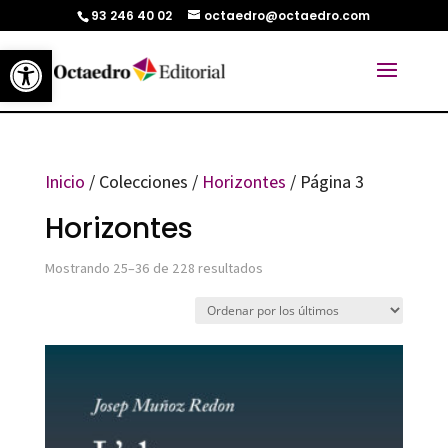
93 246 40 02
octaedro@octaedro.com
Abrir barra de herramientas
Inicio
/ Colecciones /
Horizontes
/ Página 3
Horizontes
Ordenado
Mostrando 25–36 de 228 resultados
por
los
últimos