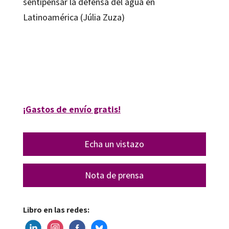
sentipensar la defensa del agua en
Latinoamérica (Júlia Zuza)
Amelia Caro-Beltrán, César Correa-Arias, José Manuel Ríos Ariza
9788410791527
09185-0
¡Gastos de envío gratis!
Echa un vistazo
Nota de prensa
Libro en las redes: