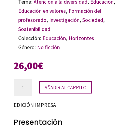
Tema:
Atención a la diversidad
,
Educación
,
Educación en valores
,
Formación del
profesorado
,
Investigación
,
Sociedad
,
Sostenibilidad
Colección:
Educación
,
Horizontes
Género:
No ficción
26,00
€
Sostenibilidad
AÑADIR AL CARRITO
socioambiental
y
EDICIÓN IMPRESA
formación
ética
Presentación
universitaria