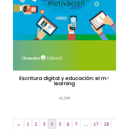
Escritura digital y educación: el m-
learning
18,50
€
←
1
2
3
4
5
6
7
…
17
18