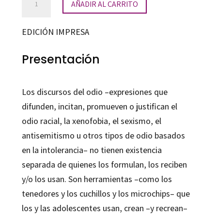
AÑADIR AL CARRITO
efectos
de
EDICIÓN IMPRESA
los
discursos
Presentación
de
odio
Los discursos del odio –expresiones que
entre
difunden, incitan, promueven o justifican el
los
odio racial, la xenofobia, el sexismo, el
y
antisemitismo u otros tipos de odio basados
las
en la intolerancia– no tienen existencia
adolescentes
separada de quienes los formulan, los reciben
cantidad
y/o los usan. Son herramientas –como los
tenedores y los cuchillos y los microchips– que
los y las adolescentes usan, crean –y recrean–